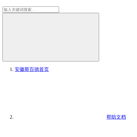
安徽斯百德
首页
帮助文档