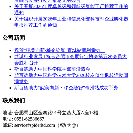
度融合发展行动方案意见的公告
关于开展2026年度卓越级和领航级智能工厂推荐工作的
通知
关于组织开展2026年工业和信息化部科技型企业孵化器
申报推荐工作的通知
公司新闻
祝贺“皖美向新·移企绘智”宣城站顺利举办！
共谋行业发展 | 祝贺合肥市会展行业协会第五次会员大
会胜利召开
斯百德助力中国科学院学部前沿盛会
斯百德助力中国科学技术大学2026校友值年返校活动圆
满举办
斯百德助力“皖美向新・移企绘智”亳州站成功举办
联系我们
地址: 合肥蜀山区金寨路91号立基大厦A座13楼
电话: 0551-62586667
邮箱: service#spiderltd.com（#改为@）