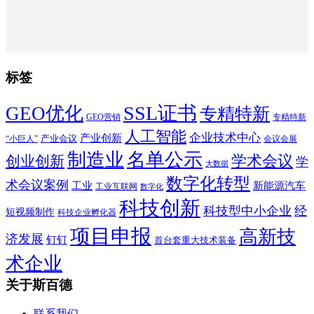
标签
SSL证书
GEO优化
专精特新
GEO营销
专精特新
人工智能
企业技术中心
产业创新
产业会议
“小巨人”
会议会展
制造业
名单公示
学术会议
创业创新
学
大数据
数字化转型
术会议案例
工业
新能源汽车
工业互联网
数字化
科技创新
科技型中小企业
经
短视频制作
科技企业孵化器
项目申报
高新技
济发展
钉钉
首台套重大技术装备
术企业
关于斯百德
联系我们