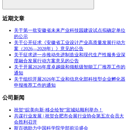
近期文章
关于第一批安徽省未来产业科技园建设试点拟确定单位
的公示
关于公开征求《安徽省工业设计产业高质量发展行动方
案（2026—2028年）》意见的公告
关于征求进一步推动先进制造业和现代生产性服务业深
度融合发展行动方案意见的公告
关于开展2026年度卓越级和领航级智能工厂推荐工作的
通知
关于组织开展2026年工业和信息化部科技型企业孵化器
申报推荐工作的通知
公司新闻
祝贺“皖美向新·移企绘智”宣城站顺利举办！
共谋行业发展 | 祝贺合肥市会展行业协会第五次会员大
会胜利召开
斯百德助力中国科学院学部前沿盛会