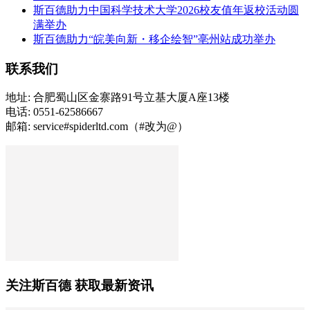
斯百德助力中国科学技术大学2026校友值年返校活动圆
满举办
斯百德助力“皖美向新・移企绘智”亳州站成功举办
联系我们
地址: 合肥蜀山区金寨路91号立基大厦A座13楼
电话: 0551-62586667
邮箱: service#spiderltd.com（#改为@）
关注斯百德 获取最新资讯