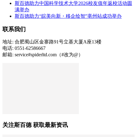
斯百德助力中国科学技术大学2026校友值年返校活动圆
满举办
斯百德助力“皖美向新・移企绘智”亳州站成功举办
联系我们
地址: 合肥蜀山区金寨路91号立基大厦A座13楼
电话: 0551-62586667
邮箱: service#spiderltd.com（#改为@）
关注斯百德 获取最新资讯