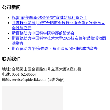
公司新闻
祝贺“皖美向新·移企绘智”宣城站顺利举办！
共谋行业发展 | 祝贺合肥市会展行业协会第五次会员大
会胜利召开
斯百德助力中国科学院学部前沿盛会
斯百德助力中国科学技术大学2026校友值年返校活动圆
满举办
斯百德助力“皖美向新・移企绘智”亳州站成功举办
联系我们
地址: 合肥蜀山区金寨路91号立基大厦A座13楼
电话: 0551-62586667
邮箱: service#spiderltd.com（#改为@）