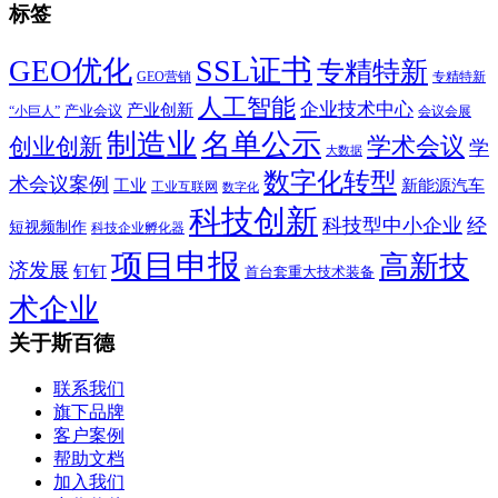
标签
SSL证书
GEO优化
专精特新
GEO营销
专精特新
人工智能
企业技术中心
产业创新
产业会议
“小巨人”
会议会展
制造业
名单公示
学术会议
创业创新
学
大数据
数字化转型
术会议案例
工业
新能源汽车
工业互联网
数字化
科技创新
科技型中小企业
经
短视频制作
科技企业孵化器
项目申报
高新技
济发展
钉钉
首台套重大技术装备
术企业
关于斯百德
联系我们
旗下品牌
客户案例
帮助文档
加入我们