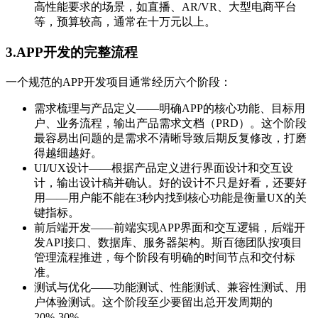
高性能要求的场景，如直播、AR/VR、大型电商平台
等，预算较高，通常在十万元以上。
3.APP开发的完整流程
一个规范的APP开发项目通常经历六个阶段：
需求梳理与产品定义——明确APP的核心功能、目标用
户、业务流程，输出产品需求文档（PRD）。这个阶段
最容易出问题的是需求不清晰导致后期反复修改，打磨
得越细越好。
UI/UX设计——根据产品定义进行界面设计和交互设
计，输出设计稿并确认。好的设计不只是好看，还要好
用——用户能不能在3秒内找到核心功能是衡量UX的关
键指标。
前后端开发——前端实现APP界面和交互逻辑，后端开
发API接口、数据库、服务器架构。斯百德团队按项目
管理流程推进，每个阶段有明确的时间节点和交付标
准。
测试与优化——功能测试、性能测试、兼容性测试、用
户体验测试。这个阶段至少要留出总开发周期的
20%-30%。