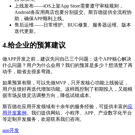
上线发布——iOS上架App Store需要遵守审核规则，
Android各应用商店也要分别提交。斯百德提供全流程协
助，确保APP顺利上线。
售后运维——日常维护、BUG修复、服务器运维、版本
迭代更新。
4.给企业的预算建议
做APP开发之前，建议先问自己三个问题：这个APP核心解决
什么问题？用户为什么会用？我们的预算是多少？想清楚了再
动手，能省去很多弯路。
如果预算有限，可以先做MVP，只开发核心功能上线验证，
用户反馈好再迭代增加功能。这样既控制了初期投入，又能根
据市场反馈灵活调整方向，降低试错成本。
斯百德在应用开发领域有十余年的服务经验，可提供丰富的
应
用开发案例
。我们提供网站、小程序、APP、产业数字化平台
等定制开发服务，欢迎联系我们咨询。
app开发