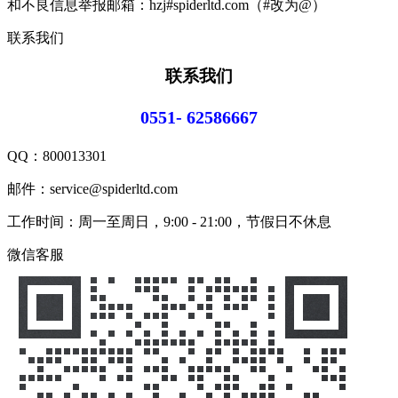
和不良信息举报邮箱：hzj#spiderltd.com（#改为@）
联系我们
联系我们
0551- 62586667
QQ：
800013301
邮件：service@spiderltd.com
工作时间：周一至周日，9:00 - 21:00，节假日不休息
微信客服