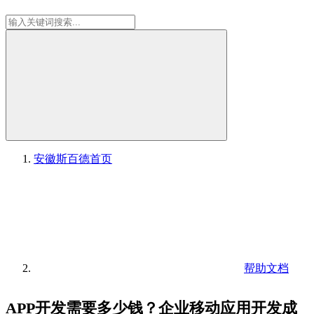
安徽斯百德
首页
帮助文档
APP开发需要多少钱？企业移动应用开发成