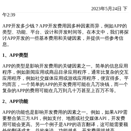
2023年5月24日 下
午2:39
APP开发多少钱？APP开发费用因多种因素而异，例如APP的
类型、功能、平台、设计和开发时间等。在本文中，我们将探
讨APP开发的一些基本费用和关键因素，并提供一些参考信
息。
1、APP类型
APP的类型是影响开发费用的关键因素之一。简单的信息应用
程序，例如新闻应用或商品目录应用程序，通常比复杂的交互
应用程序，例如社交媒体应用或游戏应用程序，便宜得多。平
均而言，一个简单的APP的开发费用可能在几万块钱，而一个
复杂的APP的费用可能在几万到几十万甚至上百万不等。
2、APP功能
APP的功能也是影响开发费用的因素之一。例如，如果APP需
要整合第三方API，例如支付、地图或社交媒体API，开发费
用可能会更高。另一个例子是APP的语言翻译，这可能需要额
外的翻译成本。总的来说，功能越多，开发费用就越高。