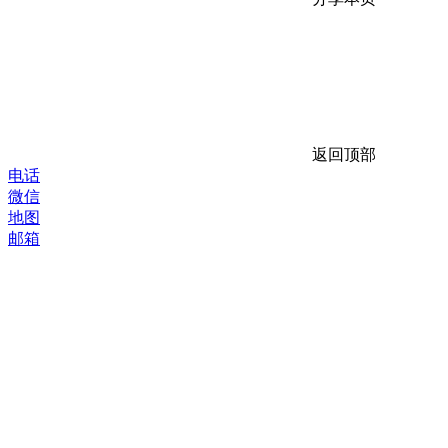
返回顶部
电话
微信
地图
邮箱