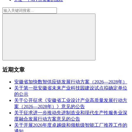
近期文章
安徽省加快数智供应链发展行动方案（2026—2028年）
关于第一批安徽省未来产业科技园建设试点拟确定单位
的公示
关于公开征求《安徽省工业设计产业高质量发展行动方
案（2026—2028年）》意见的公告
关于征求进一步推动先进制造业和现代生产性服务业深
度融合发展行动方案意见的公告
关于开展2026年度卓越级和领航级智能工厂推荐工作的
通知