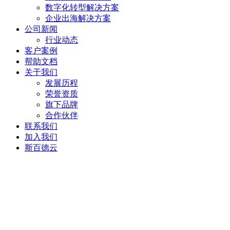
数字化转型解决方案
企业出海解决方案
公司新闻
行业动态
客户案例
帮助文档
关于我们
发展历程
荣誉资质
旗下品牌
合作伙伴
联系我们
加入我们
斯百德云