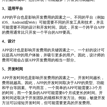
3、适用平台
APP的平台也是影响开发费用的因素之一。不同的平台（例如
iOS、Android或Web）可能需要不同的开发工具和技术，并且
可能需要不同的设计和开发时间。因此，开发一个跨平台APP
的费用通常比只开发一个平台的APP要高。
4、设计
APP设计也是影响开发费用的关键因素之一。一个好的设计可
以提高APP的用户体验，并吸引更多的用户。因此，设计师的
费用可能会占据APP开发费用的相当一部分。
5、开发时间
APP开发时间也是影响开发费用的因素之一。开发时间越长，
费用就越高。因此，APP的开发时间取决于APP的类型、功能
和平台等因素。平均而言，一个简单的APP可能需要2-3个月
的时间，而一个复杂的APP可能需要6个月或更长的时间。开
发时间还取决于开发团队的规模和开发方法。例如，敏捷开发
方法可以缩短开发时间，但可能需要更高的开发费用。