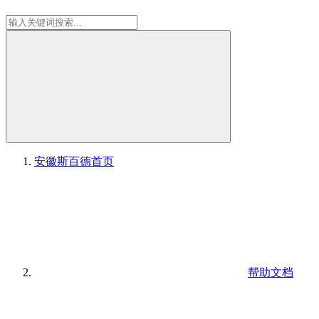
安徽斯百德
首页
帮助文档