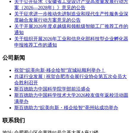
关于公开征求《安徽省工业设计产业高质量发展行动方
案（2026—2028年）》意见的公告
关于征求进一步推动先进制造业和现代生产性服务业深
度融合发展行动方案意见的公告
关于开展2026年度卓越级和领航级智能工厂推荐工作的
通知
关于组织开展2026年工业和信息化部科技型企业孵化器
申报推荐工作的通知
公司新闻
祝贺“皖美向新·移企绘智”宣城站顺利举办！
共谋行业发展 | 祝贺合肥市会展行业协会第五次会员大
会胜利召开
斯百德助力中国科学院学部前沿盛会
斯百德助力中国科学技术大学2026校友值年返校活动圆
满举办
斯百德助力“皖美向新・移企绘智”亳州站成功举办
联系我们
地址: 合肥蜀山区金寨路91号立基大厦A座13楼