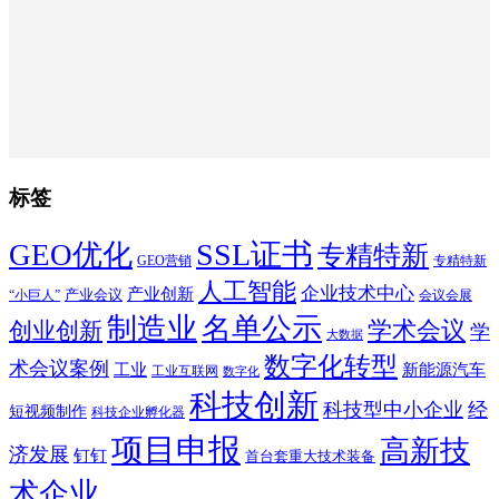
标签
SSL证书
GEO优化
专精特新
GEO营销
专精特新
人工智能
企业技术中心
产业创新
产业会议
“小巨人”
会议会展
制造业
名单公示
学术会议
创业创新
学
大数据
数字化转型
术会议案例
工业
新能源汽车
工业互联网
数字化
科技创新
科技型中小企业
经
短视频制作
科技企业孵化器
项目申报
高新技
济发展
钉钉
首台套重大技术装备
术企业