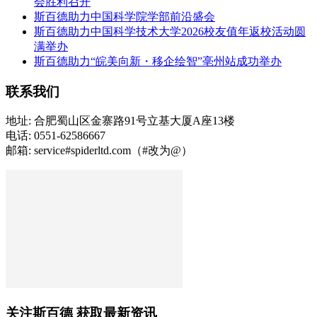
会胜利召开
斯百德助力中国科学院学部前沿盛会
斯百德助力中国科学技术大学2026校友值年返校活动圆
满举办
斯百德助力“皖美向新・移企绘智”亳州站成功举办
联系我们
地址: 合肥蜀山区金寨路91号立基大厦A座13楼
电话: 0551-62586667
邮箱: service#spiderltd.com（#改为@）
关注斯百德 获取最新资讯