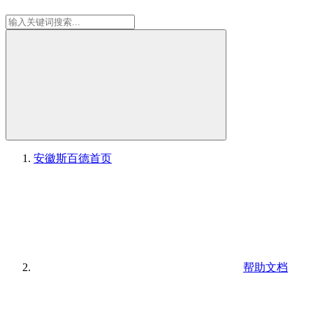
安徽斯百德
首页
帮助文档