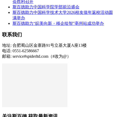
会胜利召开
斯百德助力中国科学院学部前沿盛会
斯百德助力中国科学技术大学2026校友值年返校活动圆
满举办
斯百德助力“皖美向新・移企绘智”亳州站成功举办
联系我们
地址: 合肥蜀山区金寨路91号立基大厦A座13楼
电话: 0551-62586667
邮箱: service#spiderltd.com（#改为@）
关注斯百德 获取最新资讯