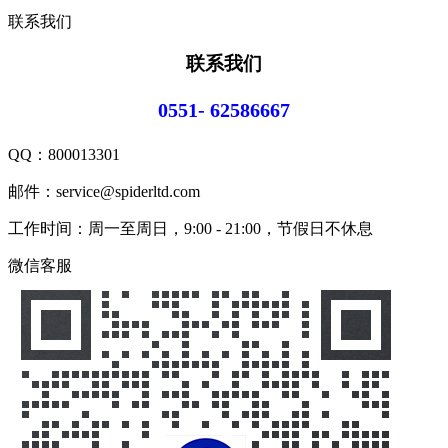
联系我们
联系我们
0551- 62586667
QQ：
800013301
邮件：service@spiderltd.com
工作时间：周一至周日，9:00 - 21:00，节假日不休息
微信客服