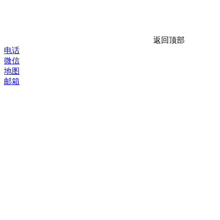
返回顶部
电话
微信
地图
邮箱