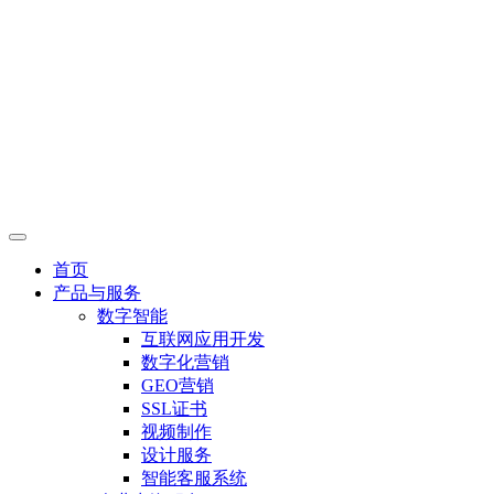
首页
产品与服务
数字智能
互联网应用开发
数字化营销
GEO营销
SSL证书
视频制作
设计服务
智能客服系统