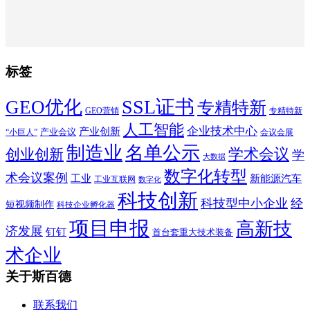
标签
SSL证书
GEO优化
专精特新
GEO营销
专精特新
人工智能
企业技术中心
产业创新
产业会议
“小巨人”
会议会展
制造业
名单公示
学术会议
创业创新
学
大数据
数字化转型
术会议案例
工业
新能源汽车
工业互联网
数字化
科技创新
科技型中小企业
经
短视频制作
科技企业孵化器
项目申报
高新技
济发展
钉钉
首台套重大技术装备
术企业
关于斯百德
联系我们