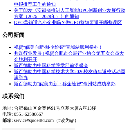
申报推荐工作的通知
关于印发《安徽省推进人工智能OPC创新创业发展行动
方案（2026—2028年）》的通知
GEO营销适合小企业吗？做GEO营销要避开哪些误区
公司新闻
祝贺“皖美向新·移企绘智”宣城站顺利举办！
共谋行业发展 | 祝贺合肥市会展行业协会第五次会员大
会胜利召开
斯百德助力中国科学院学部前沿盛会
斯百德助力中国科学技术大学2026校友值年返校活动圆
满举办
斯百德助力“皖美向新・移企绘智”亳州站成功举办
联系我们
地址: 合肥蜀山区金寨路91号立基大厦A座13楼
电话: 0551-62586667
邮箱: service#spiderltd.com（#改为@）