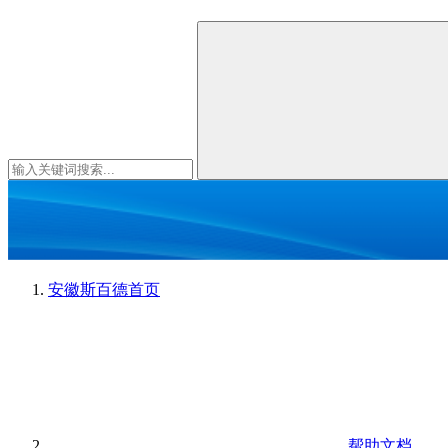
安徽斯百德
首页
帮助文档