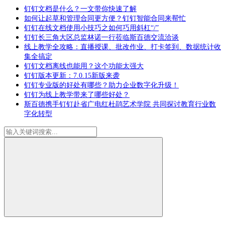
钉钉文档是什么？一文带你快速了解
如何让起草和管理合同更方便？钉钉智能合同来帮忙
钉钉在线文档使用小技巧之如何巧用斜杠“/”
钉钉长三角大区总监林诺一行莅临斯百德交流洽谈
线上教学全攻略：直播授课、批改作业、打卡签到、数据统计收
集全搞定
钉钉文档离线也能用？这个功能太强大
钉钉版本更新：7.0.15新版来袭
钉钉专业版的好处有哪些？助力企业数字化升级！
钉钉为线上教学带来了哪些好处？
斯百德携手钉钉赴省广电红杜鹃艺术学院 共同探讨教育行业数
字化转型