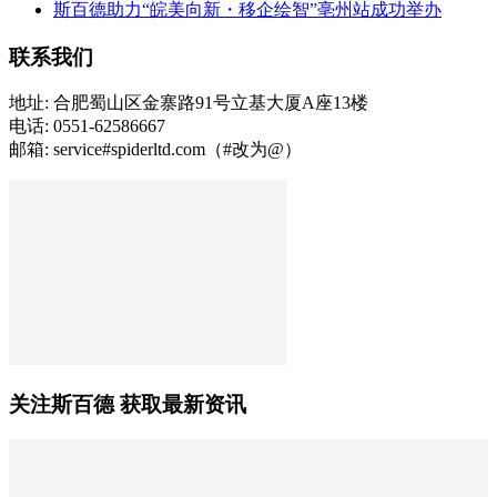
斯百德助力“皖美向新・移企绘智”亳州站成功举办
联系我们
地址: 合肥蜀山区金寨路91号立基大厦A座13楼
电话: 0551-62586667
邮箱: service#spiderltd.com（#改为@）
关注斯百德 获取最新资讯