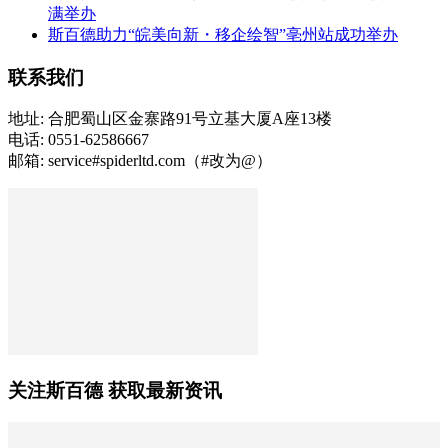
满举办
斯百德助力“皖美向新・移企绘智”亳州站成功举办
联系我们
地址: 合肥蜀山区金寨路91号立基大厦A座13楼
电话: 0551-62586667
邮箱: service#spiderltd.com（#改为@）
关注斯百德 获取最新资讯