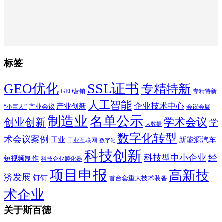
标签
SSL证书
GEO优化
专精特新
GEO营销
专精特新
人工智能
企业技术中心
产业创新
产业会议
“小巨人”
会议会展
制造业
名单公示
学术会议
创业创新
学
大数据
数字化转型
术会议案例
工业
新能源汽车
工业互联网
数字化
科技创新
科技型中小企业
经
短视频制作
科技企业孵化器
项目申报
高新技
济发展
钉钉
首台套重大技术装备
术企业
关于斯百德