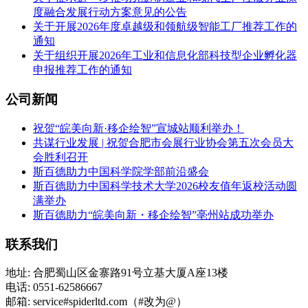
度融合发展行动方案意见的公告
关于开展2026年度卓越级和领航级智能工厂推荐工作的
通知
关于组织开展2026年工业和信息化部科技型企业孵化器
申报推荐工作的通知
公司新闻
祝贺“皖美向新·移企绘智”宣城站顺利举办！
共谋行业发展 | 祝贺合肥市会展行业协会第五次会员大
会胜利召开
斯百德助力中国科学院学部前沿盛会
斯百德助力中国科学技术大学2026校友值年返校活动圆
满举办
斯百德助力“皖美向新・移企绘智”亳州站成功举办
联系我们
地址: 合肥蜀山区金寨路91号立基大厦A座13楼
电话: 0551-62586667
邮箱: service#spiderltd.com（#改为@）