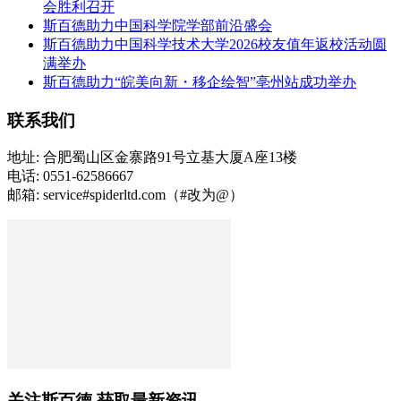
会胜利召开
斯百德助力中国科学院学部前沿盛会
斯百德助力中国科学技术大学2026校友值年返校活动圆
满举办
斯百德助力“皖美向新・移企绘智”亳州站成功举办
联系我们
地址: 合肥蜀山区金寨路91号立基大厦A座13楼
电话: 0551-62586667
邮箱: service#spiderltd.com（#改为@）
关注斯百德 获取最新资讯