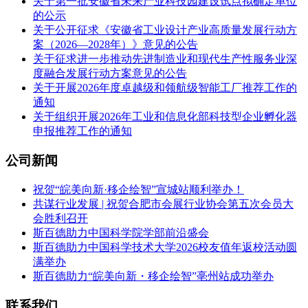
关于第一批安徽省未来产业科技园建设试点拟确定单位
的公示
关于公开征求《安徽省工业设计产业高质量发展行动方
案（2026—2028年）》意见的公告
关于征求进一步推动先进制造业和现代生产性服务业深
度融合发展行动方案意见的公告
关于开展2026年度卓越级和领航级智能工厂推荐工作的
通知
关于组织开展2026年工业和信息化部科技型企业孵化器
申报推荐工作的通知
公司新闻
祝贺“皖美向新·移企绘智”宣城站顺利举办！
共谋行业发展 | 祝贺合肥市会展行业协会第五次会员大
会胜利召开
斯百德助力中国科学院学部前沿盛会
斯百德助力中国科学技术大学2026校友值年返校活动圆
满举办
斯百德助力“皖美向新・移企绘智”亳州站成功举办
联系我们