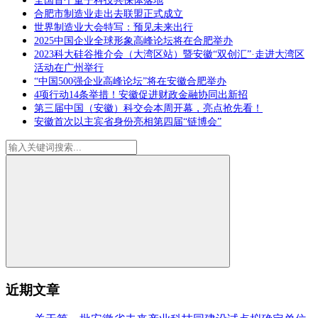
全国首个量子科技共保体落地
合肥市制造业走出去联盟正式成立
世界制造业大会特写：预见未来出行
2025中国企业全球形象高峰论坛将在合肥举办
2023科大硅谷推介会（大湾区站）暨安徽“双创汇”·走进大湾区
活动在广州举行
“中国500强企业高峰论坛”将在安徽合肥举办
4项行动14条举措！安徽促进财政金融协同出新招
第三届中国（安徽）科交会本周开幕，亮点抢先看！
安徽首次以主宾省身份亮相第四届“链博会”
近期文章