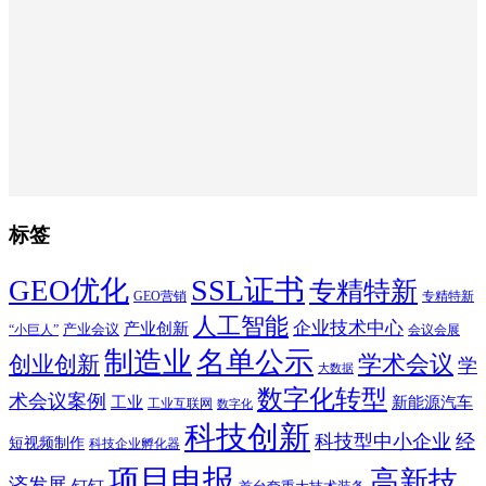
标签
SSL证书
GEO优化
专精特新
GEO营销
专精特新
人工智能
企业技术中心
产业创新
产业会议
“小巨人”
会议会展
制造业
名单公示
学术会议
创业创新
学
大数据
数字化转型
术会议案例
工业
新能源汽车
工业互联网
数字化
科技创新
科技型中小企业
经
短视频制作
科技企业孵化器
项目申报
高新技
济发展
钉钉