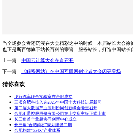
当全场参会者还沉浸在大会精彩之中的时候，本届站长大会徐
也正是斯百德旗下站长百科的宗旨，服务站长，打造中国站长
上一篇：
中国云计算大会在京召开
下一篇：
《解密网站》在中国互联网创业者大会闪亮登场
猜你喜欢
飞行汽车联合实验室在合肥成立
三项合肥科技入选2025年中国十大科技进展新闻
第二届大数据产业应用协同创新峰会隆重召开
合肥汇通控股股份有限公司在上交所主板正式上市
长三角首个量超协同创新中心成立
长三角“合肥药谷”规划建设二期
合肥构建“654X”产业体系