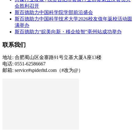
会胜利召开
斯百德助力中国科学院学部前沿盛会
斯百德助力中国科学技术大学2026校友值年返校活动圆
满举办
斯百德助力“皖美向新・移企绘智”亳州站成功举办
联系我们
地址: 合肥蜀山区金寨路91号立基大厦A座13楼
电话: 0551-62586667
邮箱: service#spiderltd.com（#改为@）