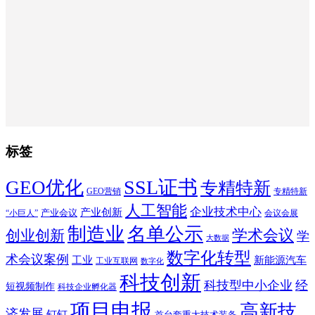
标签
SSL证书
GEO优化
专精特新
GEO营销
专精特新
人工智能
企业技术中心
产业创新
产业会议
“小巨人”
会议会展
制造业
名单公示
学术会议
创业创新
学
大数据
数字化转型
术会议案例
工业
新能源汽车
工业互联网
数字化
科技创新
科技型中小企业
经
短视频制作
科技企业孵化器
项目申报
高新技
济发展
钉钉
首台套重大技术装备