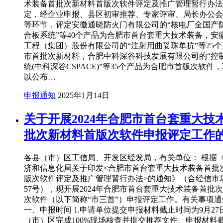
术装备首批次新材料首版次软件评定及推广管理暂行办法
定，经企业申报、县区初审推荐、专家评审、局长办公会
等环节，评定安徽通晓防火门有限公司的“核电厂全国产
合板系统”等40个产品为合肥市首台套重大技术装备，安
工程（集团）股份有限公司的“注射用曲妥珠单抗”等25
市首批次新材料，合肥中科深谷科技发展有限公司的“控
统(中科深谷CSPACE)”等35个产品为合肥市首版次软件
以公布…
申报通知
2025年1月14日
关于开展2024年合肥市首台套重大技
批次新材料首版次软件申报评定工作
各县（市）区工信局、开发区经发局，有关单位： 根据
济和信息化局关于印发<合肥市首台套重大技术装备首批
版次软件评定及推广管理暂行办法>的通知》（合经信市场〔
57号），现开展2024年合肥市首台套重大技术装备首批
次软件（以下简称“市三首”）申报评定工作。有关事项
一、申报时间 1.申请单位提交申报材料截止时间为9月27日
（市）区完成100%现场核查并提交推荐文件、申报材料