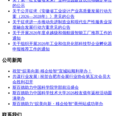
关于第一批安徽省未来产业科技园建设试点拟确定单位
的公示
关于公开征求《安徽省工业设计产业高质量发展行动方
案（2026—2028年）》意见的公告
关于征求进一步推动先进制造业和现代生产性服务业深
度融合发展行动方案意见的公告
关于开展2026年度卓越级和领航级智能工厂推荐工作的
通知
关于组织开展2026年工业和信息化部科技型企业孵化器
申报推荐工作的通知
公司新闻
祝贺“皖美向新·移企绘智”宣城站顺利举办！
共谋行业发展 | 祝贺合肥市会展行业协会第五次会员大
会胜利召开
斯百德助力中国科学院学部前沿盛会
斯百德助力中国科学技术大学2026校友值年返校活动圆
满举办
斯百德助力“皖美向新・移企绘智”亳州站成功举办
联系我们