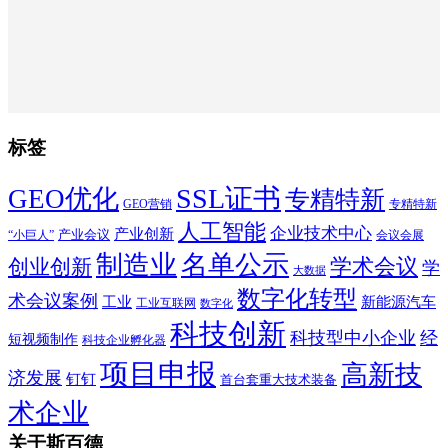
标签
SSL证书
GEO优化
专精特新
GEO营销
专精特新
人工智能
企业技术中心
产业创新
产业会议
“小巨人”
会议会展
制造业
名单公示
学术会议
创业创新
学
大数据
数字化转型
术会议案例
工业
新能源汽车
工业互联网
数字化
科技创新
科技型中小企业
经
短视频制作
科技企业孵化器
项目申报
高新技
济发展
钉钉
首台套重大技术装备
术企业
关于斯百德