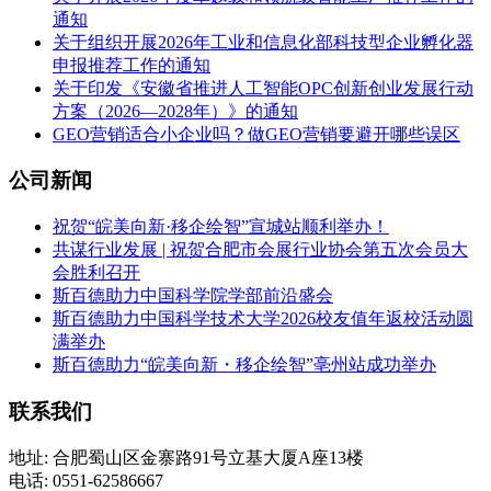
通知
关于组织开展2026年工业和信息化部科技型企业孵化器
申报推荐工作的通知
关于印发《安徽省推进人工智能OPC创新创业发展行动
方案（2026—2028年）》的通知
GEO营销适合小企业吗？做GEO营销要避开哪些误区
公司新闻
祝贺“皖美向新·移企绘智”宣城站顺利举办！
共谋行业发展 | 祝贺合肥市会展行业协会第五次会员大
会胜利召开
斯百德助力中国科学院学部前沿盛会
斯百德助力中国科学技术大学2026校友值年返校活动圆
满举办
斯百德助力“皖美向新・移企绘智”亳州站成功举办
联系我们
地址: 合肥蜀山区金寨路91号立基大厦A座13楼
电话: 0551-62586667