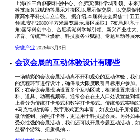
上海(长三角)国际科创中心、合肥滨湖科学城引领、未来
科技服务业赋能等展示对接区,以展示促交易、以交易促转
家高水平科技自立自强。 据介绍,本届科交会聚焦“十五五
领域,安排20800平方米展览展示,展区采取1+7布局,即序厅
角)国际科创中心、合肥滨湖科学城引领、新兴产业壮大
培育、传统产业焕新、科技服务业赋能、专题互动等展示
安徽产业
2026年3月9日
会议会展的互动体验设计有哪些
一场精彩的会议会展活动离不开和观众的互动体验，我们
的流程环节进行设计，确保最大限度吸引目标用户参加。
区：在会议会展现场设置多个互动区域，根据设置来设计
料、道具、动画视频等。通常会在在主入口处设置签到墙
上看分为传统打卡形式和数字打卡形式。传统形式实物K
+马克笔/贴纸等，数字形式更为丰富，如设立电子屏搭配
微信签到、拍照打卡等，更适用于科技型会展。另外如果
受众性强的会展活动，我们还可以开展专题互动活动，如
益智小游戏、扭蛋机抽…