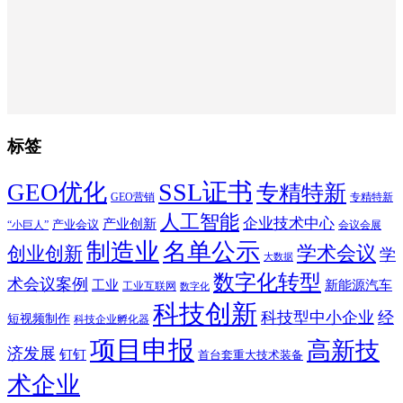
标签
SSL证书
GEO优化
专精特新
GEO营销
专精特新
人工智能
企业技术中心
产业创新
产业会议
“小巨人”
会议会展
制造业
名单公示
学术会议
创业创新
学
大数据
数字化转型
术会议案例
工业
新能源汽车
工业互联网
数字化
科技创新
科技型中小企业
经
短视频制作
科技企业孵化器
项目申报
高新技
济发展
钉钉
首台套重大技术装备
术企业