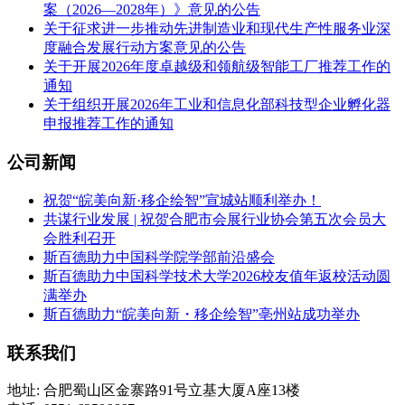
案（2026—2028年）》意见的公告
关于征求进一步推动先进制造业和现代生产性服务业深
度融合发展行动方案意见的公告
关于开展2026年度卓越级和领航级智能工厂推荐工作的
通知
关于组织开展2026年工业和信息化部科技型企业孵化器
申报推荐工作的通知
公司新闻
祝贺“皖美向新·移企绘智”宣城站顺利举办！
共谋行业发展 | 祝贺合肥市会展行业协会第五次会员大
会胜利召开
斯百德助力中国科学院学部前沿盛会
斯百德助力中国科学技术大学2026校友值年返校活动圆
满举办
斯百德助力“皖美向新・移企绘智”亳州站成功举办
联系我们
地址: 合肥蜀山区金寨路91号立基大厦A座13楼