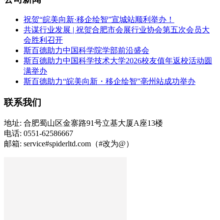
祝贺“皖美向新·移企绘智”宣城站顺利举办！
共谋行业发展 | 祝贺合肥市会展行业协会第五次会员大
会胜利召开
斯百德助力中国科学院学部前沿盛会
斯百德助力中国科学技术大学2026校友值年返校活动圆
满举办
斯百德助力“皖美向新・移企绘智”亳州站成功举办
联系我们
地址: 合肥蜀山区金寨路91号立基大厦A座13楼
电话: 0551-62586667
邮箱: service#spiderltd.com（#改为@）