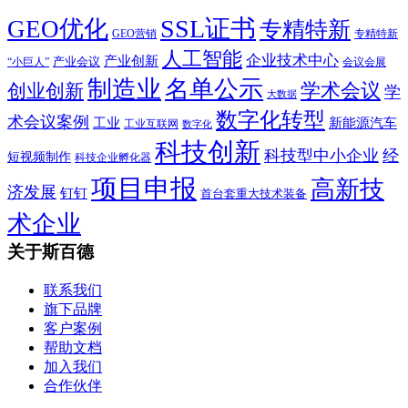
SSL证书
GEO优化
专精特新
GEO营销
专精特新
人工智能
企业技术中心
产业创新
产业会议
“小巨人”
会议会展
制造业
名单公示
学术会议
创业创新
学
大数据
数字化转型
术会议案例
工业
新能源汽车
工业互联网
数字化
科技创新
科技型中小企业
经
短视频制作
科技企业孵化器
项目申报
高新技
济发展
钉钉
首台套重大技术装备
术企业
关于斯百德
联系我们
旗下品牌
客户案例
帮助文档
加入我们
合作伙伴