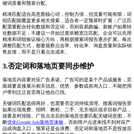
键词质量和预算分配。
精准匹配适合高意图核心词，控制力强，但流量可能有限；词
组匹配能覆盖更多相关搜索，适合有一定预算时扩展；广泛匹
配需要配合转化数据和否定词，否则容易跑偏。新账户如果转
化数据不足，不建议一开始过度依赖宽泛匹配。企业可以先用
精准和词组验证核心方向，再根据搜索词报告逐步扩展。每次
调整匹配方式，都要观察点击率、转化率、询盘质量和实际销
售反馈，而不是只看点击成本。
3.否定词和落地页要同步维护
落地页内容要对应广告承诺。广告写的是某个产品或服务，页
面就要直接展示相关信息、优势、参数或咨询入口，不能把用
户带到泛泛首页再让他自己找。
关键词匹配选得再好，也需要否定词持续清理。搜索词报告里
如果出现免费、招聘、教程、二手、无关地区或非目标产品，
就要及时排除。广告点击后的落地页也要匹配关键词意图，不
断
优化Google Ads落地页体验
，否则用户点进来找不到对应产
品或询盘入口，预算还是会浪费。否定词和落地页不是投放后