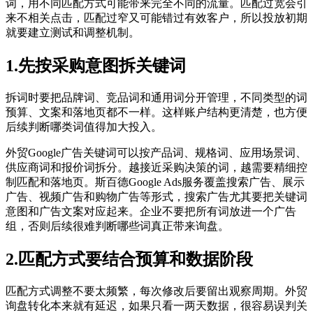
词，用不同匹配方式可能带来完全不同的流量。匹配过宽会引
来不相关点击，匹配过窄又可能错过有效客户，所以投放初期
就要建立测试和调整机制。
1.先按采购意图拆关键词
拆词时要把品牌词、竞品词和通用词分开管理，不同类型的词
预算、文案和落地页都不一样。这样账户结构更清楚，也方便
后续判断哪类词值得加大投入。
外贸Google广告关键词可以按产品词、规格词、应用场景词、
供应商词和报价词拆分。越接近采购决策的词，越需要精细控
制匹配和落地页。斯百德Google Ads服务覆盖搜索广告、展示
广告、视频广告和购物广告等形式，搜索广告尤其要把关键词
意图和广告文案对应起来。企业不要把所有词放进一个广告
组，否则后续很难判断哪些词真正带来询盘。
2.匹配方式要结合预算和数据阶段
匹配方式调整不要太频繁，每次修改后要留出观察周期。外贸
询盘转化本来就有延迟，如果只看一两天数据，很容易误判关