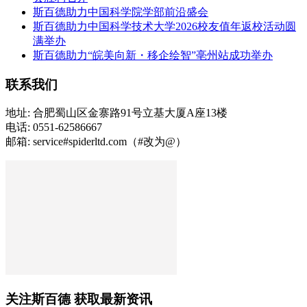
斯百德助力中国科学院学部前沿盛会
斯百德助力中国科学技术大学2026校友值年返校活动圆
满举办
斯百德助力“皖美向新・移企绘智”亳州站成功举办
联系我们
地址: 合肥蜀山区金寨路91号立基大厦A座13楼
电话: 0551-62586667
邮箱: service#spiderltd.com（#改为@）
关注斯百德 获取最新资讯