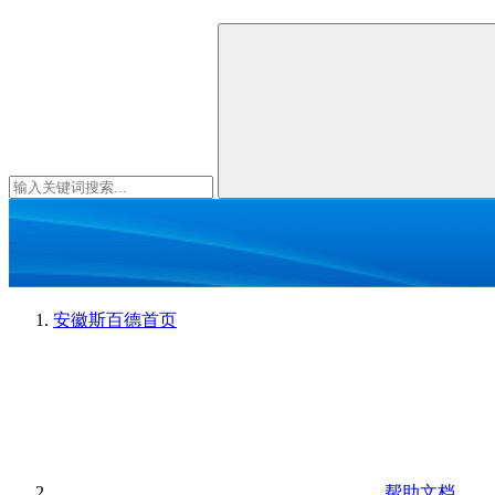
安徽斯百德
首页
帮助文档