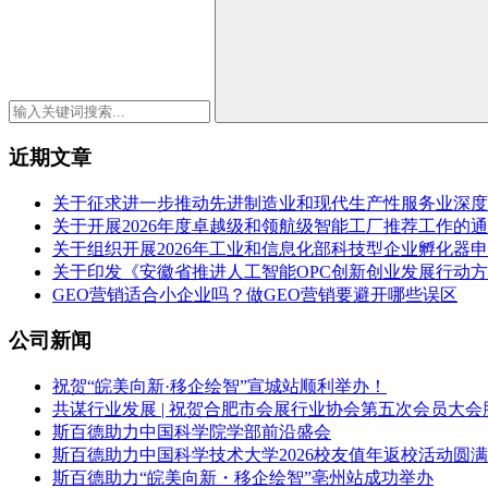
近期文章
关于征求进一步推动先进制造业和现代生产性服务业深度
关于开展2026年度卓越级和领航级智能工厂推荐工作的
关于组织开展2026年工业和信息化部科技型企业孵化器
关于印发《安徽省推进人工智能OPC创新创业发展行动方案（
GEO营销适合小企业吗？做GEO营销要避开哪些误区
公司新闻
祝贺“皖美向新·移企绘智”宣城站顺利举办！
共谋行业发展 | 祝贺合肥市会展行业协会第五次会员大会
斯百德助力中国科学院学部前沿盛会
斯百德助力中国科学技术大学2026校友值年返校活动圆
斯百德助力“皖美向新・移企绘智”亳州站成功举办