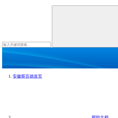
安徽斯百德
首页
帮助文档