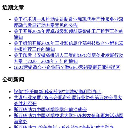
近期文章
关于征求进一步推动先进制造业和现代生产性服务业深
度融合发展行动方案意见的公告
关于开展2026年度卓越级和领航级智能工厂推荐工作的
通知
关于组织开展2026年工业和信息化部科技型企业孵化器
申报推荐工作的通知
关于印发《安徽省推进人工智能OPC创新创业发展行动
方案（2026—2028年）》的通知
GEO营销适合小企业吗？做GEO营销要避开哪些误区
公司新闻
祝贺“皖美向新·移企绘智”宣城站顺利举办！
共谋行业发展 | 祝贺合肥市会展行业协会第五次会员大
会胜利召开
斯百德助力中国科学院学部前沿盛会
斯百德助力中国科学技术大学2026校友值年返校活动圆
满举办
斯百德助力“皖美向新・移企绘智”亳州站成功举办