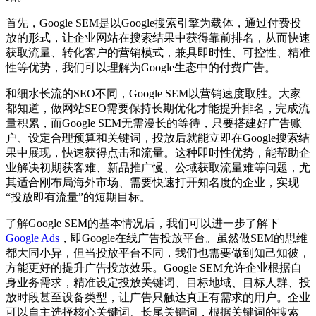
首先，Google SEM是以Google搜索引擎为载体，通过付费投
放的形式，让企业网站在搜索结果中获得靠前排名，从而快速
获取流量、转化客户的营销模式，兼具即时性、可控性、精准
性等优势，我们可以理解为Google生态中的付费广告。
和细水长流的SEO不同，Google SEM以营销速度取胜。大家
都知道，做网站SEO需要保持长期优化才能提升排名，完成流
量积累，而Google SEM无需漫长的等待，只要搭建好广告账
户、设定合理预算和关键词，投放后就能立即在Google搜索结
果中展现，快速获得点击和流量。这种即时性优势，能帮助企
业解决初期获客难、新品推广慢、公域获取流量难等问题，尤
其适合刚布局海外市场、需要快速打开知名度的企业，实现
“投放即有流量”的短期目标。
了解Google SEM的基本情况后，我们可以进一步了解下
Google Ads
，即Google在线广告投放平台。虽然做SEM的思维
都大同小异，但当投放平台不同，我们也需要做到知己知彼，
方能更好的提升广告投放效果。Google SEM允许企业根据自
身业务需求，精准设定投放关键词、目标地域、目标人群、投
放时段甚至设备类型，让广告只触达真正有需求的用户。企业
可以自主选择核心关键词、长尾关键词，根据关键词的搜索