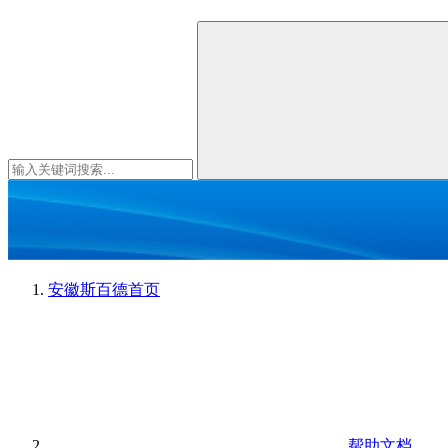
安徽斯百德
首页
帮助文档