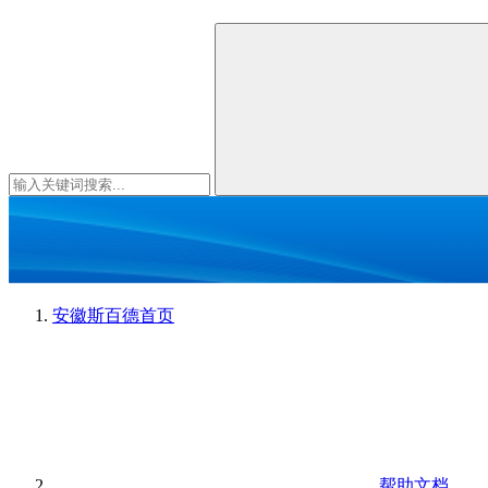
安徽斯百德
首页
帮助文档