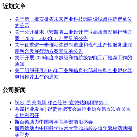
近期文章
关于第一批安徽省未来产业科技园建设试点拟确定单位
的公示
关于公开征求《安徽省工业设计产业高质量发展行动方
案（2026—2028年）》意见的公告
关于征求进一步推动先进制造业和现代生产性服务业深
度融合发展行动方案意见的公告
关于开展2026年度卓越级和领航级智能工厂推荐工作的
通知
关于组织开展2026年工业和信息化部科技型企业孵化器
申报推荐工作的通知
公司新闻
祝贺“皖美向新·移企绘智”宣城站顺利举办！
共谋行业发展 | 祝贺合肥市会展行业协会第五次会员大
会胜利召开
斯百德助力中国科学院学部前沿盛会
斯百德助力中国科学技术大学2026校友值年返校活动圆
满举办