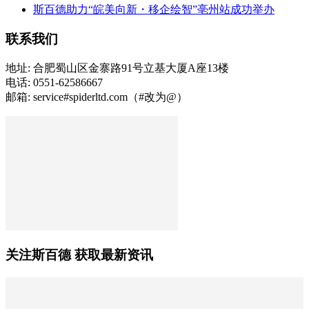
斯百德助力“皖美向新・移企绘智”亳州站成功举办
联系我们
地址: 合肥蜀山区金寨路91号立基大厦A座13楼
电话: 0551-62586667
邮箱: service#spiderltd.com（#改为@）
关注斯百德 获取最新资讯