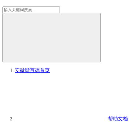
安徽斯百德
首页
帮助文档