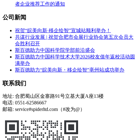
者企业推荐工作的通知
公司新闻
祝贺“皖美向新·移企绘智”宣城站顺利举办！
共谋行业发展 | 祝贺合肥市会展行业协会第五次会员大
会胜利召开
斯百德助力中国科学院学部前沿盛会
斯百德助力中国科学技术大学2026校友值年返校活动圆
满举办
斯百德助力“皖美向新・移企绘智”亳州站成功举办
联系我们
地址: 合肥蜀山区金寨路91号立基大厦A座13楼
电话: 0551-62586667
邮箱: service#spiderltd.com（#改为@）