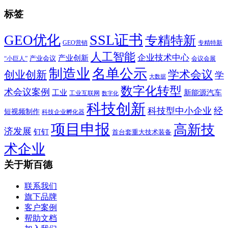
标签
SSL证书
GEO优化
专精特新
GEO营销
专精特新
人工智能
企业技术中心
产业创新
产业会议
“小巨人”
会议会展
制造业
名单公示
学术会议
创业创新
学
大数据
数字化转型
术会议案例
工业
新能源汽车
工业互联网
数字化
科技创新
科技型中小企业
经
短视频制作
科技企业孵化器
项目申报
高新技
济发展
钉钉
首台套重大技术装备
术企业
关于斯百德
联系我们
旗下品牌
客户案例
帮助文档