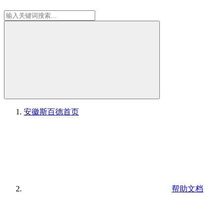
安徽斯百德
首页
帮助文档