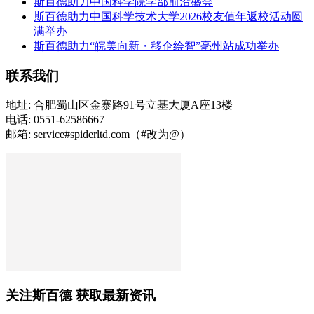
斯百德助力中国科学院学部前沿盛会
斯百德助力中国科学技术大学2026校友值年返校活动圆
满举办
斯百德助力“皖美向新・移企绘智”亳州站成功举办
联系我们
地址: 合肥蜀山区金寨路91号立基大厦A座13楼
电话: 0551-62586667
邮箱: service#spiderltd.com（#改为@）
关注斯百德 获取最新资讯