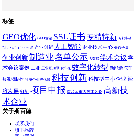
标签
SSL证书
GEO优化
专精特新
GEO营销
专精特新
人工智能
企业技术中心
产业创新
产业会议
“小巨人”
会议会展
制造业
名单公示
学术会议
创业创新
学
大数据
数字化转型
术会议案例
工业
新能源汽车
工业互联网
数字化
科技创新
科技型中小企业
经
短视频制作
科技企业孵化器
项目申报
高新技
济发展
钉钉
首台套重大技术装备
术企业
关于斯百德
联系我们
旗下品牌