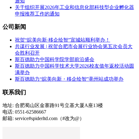
通知
关于组织开展2026年工业和信息化部科技型企业孵化器
申报推荐工作的通知
公司新闻
祝贺“皖美向新·移企绘智”宣城站顺利举办！
共谋行业发展 | 祝贺合肥市会展行业协会第五次会员大
会胜利召开
斯百德助力中国科学院学部前沿盛会
斯百德助力中国科学技术大学2026校友值年返校活动圆
满举办
斯百德助力“皖美向新・移企绘智”亳州站成功举办
联系我们
地址: 合肥蜀山区金寨路91号立基大厦A座13楼
电话: 0551-62586667
邮箱: service#spiderltd.com（#改为@）