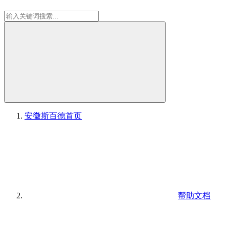
安徽斯百德
首页
帮助文档