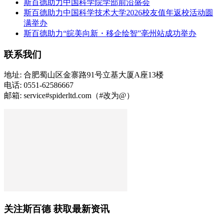
斯百德助力中国科学院学部前沿盛会
斯百德助力中国科学技术大学2026校友值年返校活动圆
满举办
斯百德助力“皖美向新・移企绘智”亳州站成功举办
联系我们
地址: 合肥蜀山区金寨路91号立基大厦A座13楼
电话: 0551-62586667
邮箱: service#spiderltd.com（#改为@）
关注斯百德 获取最新资讯