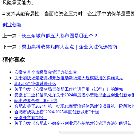
风险承受能力。
4.发挥其融资属性：当面临资金压力时，企业手中的保单是重
创业创新
上一篇：
长三角城市群五大都市圈是哪五个？
下一篇：
蜀山高科载体矩阵大盘点｜企业入驻优选指南
猜你喜欢
安徽省首个市级资金管理办法出台
关于加快场景培育和开放推动新场景大规模应用的实施意见
现代化产业体系是什么
关于印发《安徽省场景创新工作推进导引（试行）》的通知
安徽省工业和信息化厅关于2024年度省小型微型企业创业创新示
皖浙跨界合作2.0版上线
合肥市关于2024年第一批现代商贸流通体系建设项目第一阶段验
合肥市成功上榜“2024-2025年度创新城市”十强
安徽外贸有“冲劲”
关于印发《合肥市小微企业创业示范基地建设管理办法》的通知