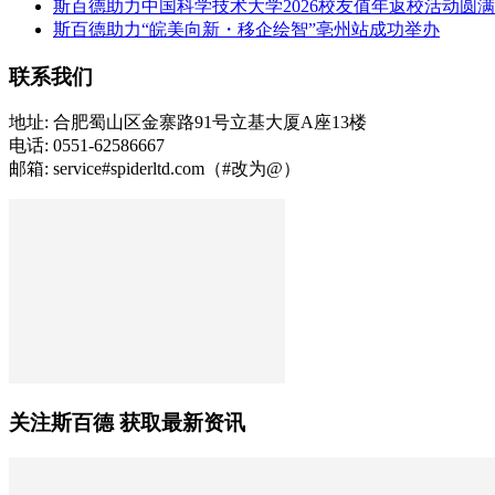
斯百德助力中国科学技术大学2026校友值年返校活动圆
斯百德助力“皖美向新・移企绘智”亳州站成功举办
联系我们
地址: 合肥蜀山区金寨路91号立基大厦A座13楼
电话: 0551-62586667
邮箱: service#spiderltd.com（#改为@）
关注斯百德 获取最新资讯