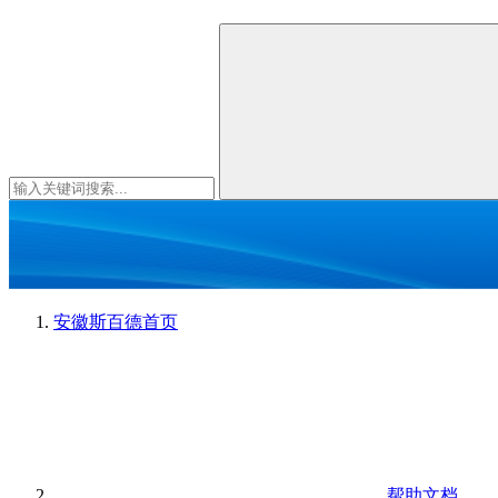
安徽斯百德
首页
帮助文档