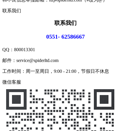
联系我们
联系我们
0551- 62586667
QQ：
800013301
邮件：service@spiderltd.com
工作时间：周一至周日，9:00 - 21:00，节假日不休息
微信客服