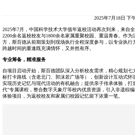
2025年7月18日 下午
2025年7月，中国科学技术大学值年返校活动再次到来，来自
2200余名返校校友与1800余名家属重聚校园、重温青春。作为
方，斯百德从前期策划到现场执行全程深度参与，以专业执行
跨越时间的重逢既充满情怀，又井然有序。
专业筹备，精准服务
自项目启动开始，斯百德团队深入分析校友需求，精心规划七
标打卡路线（含老北门、郭沫若广场等），创新设计互动式怀
实现历史记忆与现代活动的有机融合；提供亲子传承体验，打造
代”专属课程，整合数字天象厅等校内优质资源，引入非遗棕编
体验项目，为返校校友和家属们校园记忆留下浓重一笔。