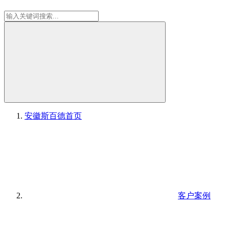
安徽斯百德
首页
客户案例