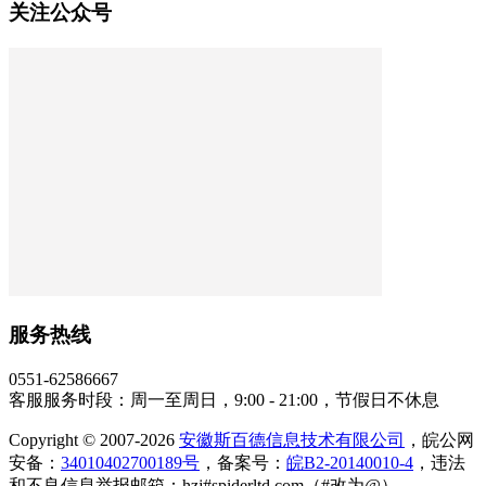
关注公众号
服务热线
0551-62586667
客服服务时段：周一至周日，9:00 - 21:00，节假日不休息
Copyright © 2007-2026
安徽斯百德信息技术有限公司
，皖公网
安备：
34010402700189号
，备案号：
皖B2-20140010-4
，违法
和不良信息举报邮箱：hzj#spiderltd.com（#改为@）