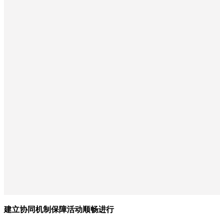
建立协同机制保障活动顺畅进行