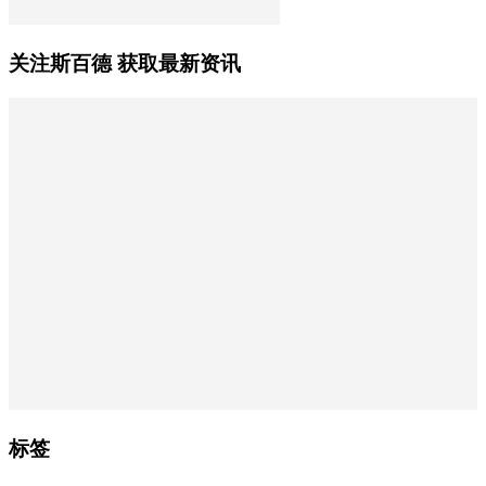
关注斯百德 获取最新资讯
标签