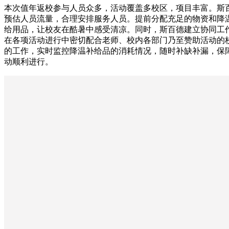
本次值年返校参与人员众多，活动覆盖多校区，项目丰富。斯
预估人员流量，合理安排服务人员。提前分配充足的物资和降
给用品，让校友在酷暑中感受清凉。同时，斯百德建立协同工
在各项活动进行中密切配合老师、校内各部门乃至赞助活动的
的工作，实时监控降温补给品的消耗情况，随时补缺补漏，保
动顺利进行。