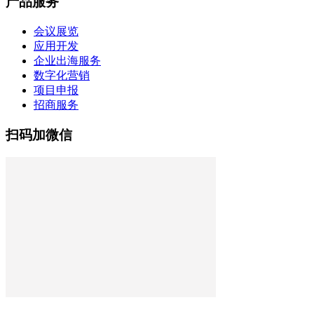
产品服务
会议展览
应用开发
企业出海服务
数字化营销
项目申报
招商服务
扫码加微信