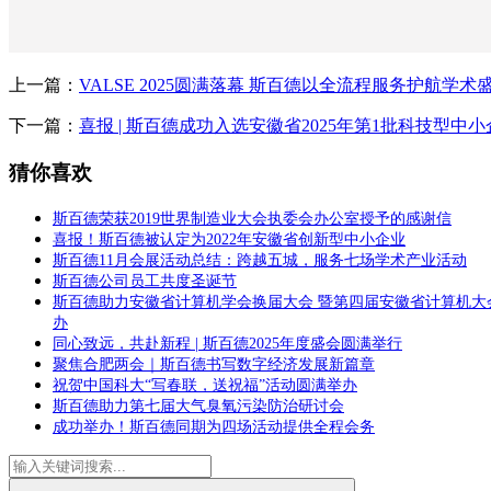
上一篇：
VALSE 2025圆满落幕 斯百德以全流程服务护航学术
下一篇：
喜报 | 斯百德成功入选安徽省2025年第1批科技型中
猜你喜欢
斯百德荣获2019世界制造业大会执委会办公室授予的感谢信
喜报！斯百德被认定为2022年安徽省创新型中小企业
斯百德11月会展活动总结：跨越五城，服务七场学术产业活动
斯百德公司员工共度圣诞节
斯百德助力安徽省计算机学会换届大会 暨第四届安徽省计算机大
办
同心致远，共赴新程 | 斯百德2025年度盛会圆满举行
聚焦合肥两会｜斯百德书写数字经济发展新篇章
祝贺中国科大“写春联，送祝福”活动圆满举办
斯百德助力第七届大气臭氧污染防治研讨会
成功举办！斯百德同期为四场活动提供全程会务