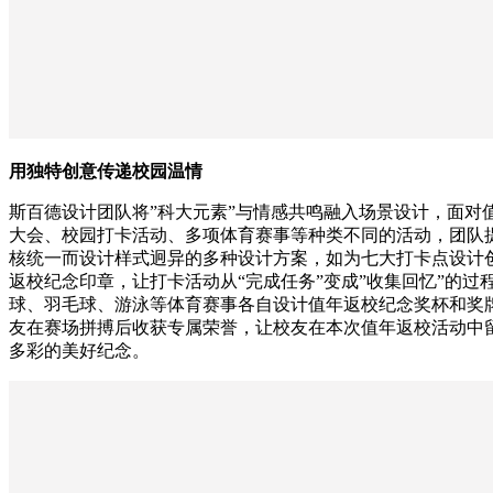
用独特创意传递校园温情
斯百德设计团队将”科大元素”与情感共鸣融入场景设计，面对
大会、校园打卡活动、多项体育赛事等种类不同的活动，团队
核统一而设计样式迥异的多种设计方案，如为七大打卡点设计
返校纪念印章，让打卡活动从“完成任务”变成”收集回忆”的过
球、羽毛球、游泳等体育赛事各自设计值年返校纪念奖杯和奖
友在赛场拼搏后收获专属荣誉，让校友在本次值年返校活动中
多彩的美好纪念。