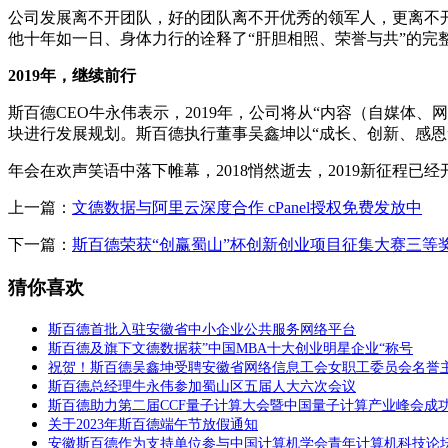
公司发展离不开团队，好的团队离不开优秀的领军人，更离不开
他十年如一日、身体力行的诠释了“肝胆相照、荣誉与共”的完
2019
年，继续前行
斯百德CEO牛永伟表示，2019年，公司将从“内容（自媒体、网
块进行发展规划。斯百德执行董事吴鑫坤以“成长、创新、感恩”
年会在欢声笑语中落下帷幕，2018悄然逝去，2019新征程
上一篇：
文德数据与阿里云深度合作 cPanel授权免费发放中
下一篇：
斯百德荣获“创赢蜀山”杯创新创业项目征集大赛三等
猜你喜欢
斯百德首批入驻安徽省中小企业公共服务网络平台
斯百德及旗下文德数据获”中国MBA十大创业明星企业“称号
祝贺！斯百德吴鑫坤受聘安徽省网络信息工会女职工委员会名誉
斯百德总经理牛永伟参加蜀山区五届人大六次会议
斯百德助力第二届CCF量子计算大会暨中国量子计算产业峰会成
关于2023年斯百德端午节放假通知
安徽斯百德作为支持单位参与中国计算机学会青年计算机科技论