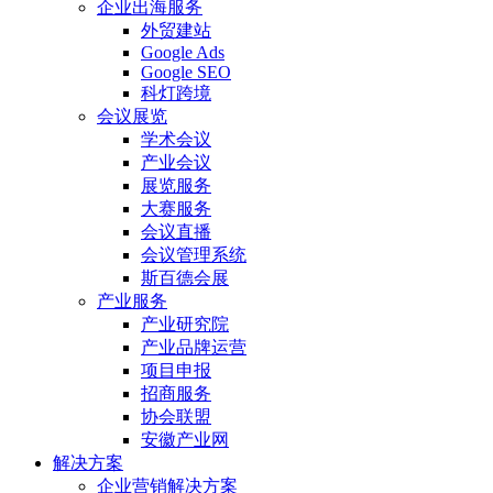
企业出海服务
外贸建站
Google Ads
Google SEO
科灯跨境
会议展览
学术会议
产业会议
展览服务
大赛服务
会议直播
会议管理系统
斯百德会展
产业服务
产业研究院
产业品牌运营
项目申报
招商服务
协会联盟
安徽产业网
解决方案
企业营销解决方案