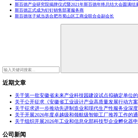
斯百德产业研究院揭牌仪式暨2021年斯百德年终总结大会圆满结
斯百德正式成为钉钉销售部署服务商
斯百德张子斌当选合肥市蜀山区工商业联合会副会长
近期文章
关于第一批安徽省未来产业科技园建设试点拟确定单位的
关于公开征求《安徽省工业设计产业高质量发展行动方案（2
关于征求进一步推动先进制造业和现代生产性服务业深度
关于开展2026年度卓越级和领航级智能工厂推荐工作的
关于组织开展2026年工业和信息化部科技型企业孵化器
公司新闻