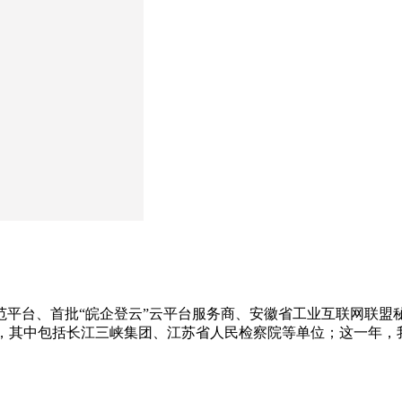
平台、首批“皖企登云”云平台服务商、安徽省工业互联网联盟秘
个人，其中包括长江三峡集团、江苏省人民检察院等单位；这一年，我