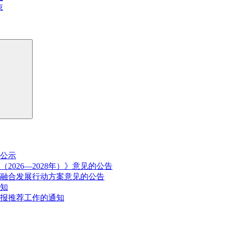
束
公示
026—2028年）》意见的公告
融合发展行动方案意见的公告
通知
申报推荐工作的通知