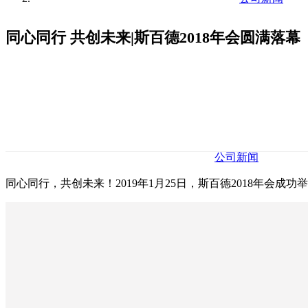
同心同行 共创未来|斯百德2018年会圆满落幕
公司新闻
同心同行，共创未来！2019年1月25日，斯百德2018年会成功