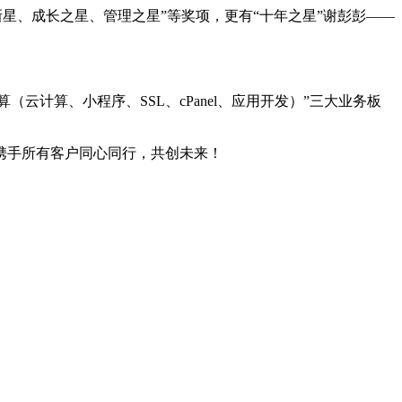
星、成长之星、管理之星”等奖项，更有“十年之星”谢彭彭——
（云计算、小程序、SSL、cPanel、应用开发）”三大业务板
愿携手所有客户同心同行，共创未来！