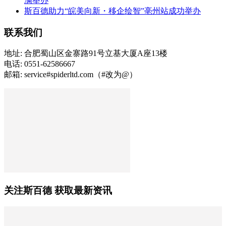
满举办
斯百德助力“皖美向新・移企绘智”亳州站成功举办
联系我们
地址: 合肥蜀山区金寨路91号立基大厦A座13楼
电话: 0551-62586667
邮箱: service#spiderltd.com（#改为@）
关注斯百德 获取最新资讯