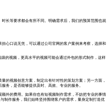
、时长等要求都会有所不同。明确需求后，我们的预算范围也就
果担心口说无凭，可以通过公司官网的客户案例来考察，选择和
低级的视频，更高水平的视频可能会通过外包的形式制作，这样
质量的视频创意方案，制定出有针对性的策划方案；另一方面，
后服务，是否能够提供及时、高效、专业的服务。
现额外的费用。如果你也有短视频制作需求，不妨把专业的事情
摄与制作服务，我们始终坚持围绕客户的需求，量身定制打造优