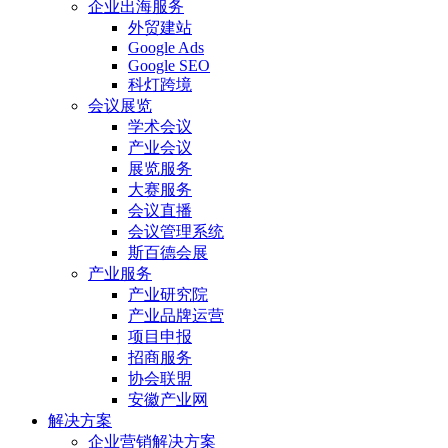
企业出海服务
外贸建站
Google Ads
Google SEO
科灯跨境
会议展览
学术会议
产业会议
展览服务
大赛服务
会议直播
会议管理系统
斯百德会展
产业服务
产业研究院
产业品牌运营
项目申报
招商服务
协会联盟
安徽产业网
解决方案
企业营销解决方案