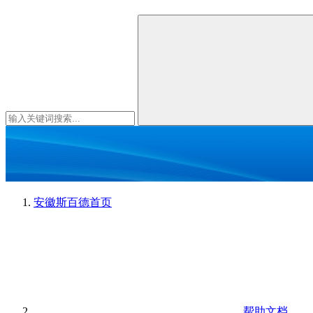
安徽斯百德
首页
帮助文档