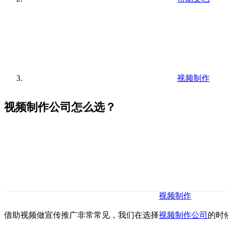
视频制作
视频制作公司怎么选？
视频制作
借助视频做宣传推广非常常见，我们在选择
视频制作公司
的时