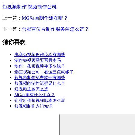
短视频制作
视频制作公司
上一篇：
MG动画制作难在哪？
下一篇：
合肥宣传片制作服务商怎么选？
猜你喜欢
电商短视频创作流程有哪些
制作短视频需要写脚本吗
制作一条短视频要多少钱？
选短视频公司，看这三点就够了
短视频制作免费软件有哪些
短视频的制作流程是什么？
短视频主题怎么选
MG动画有什么优点？
企业制作短视频脚本怎么写
短视频制作入门知识