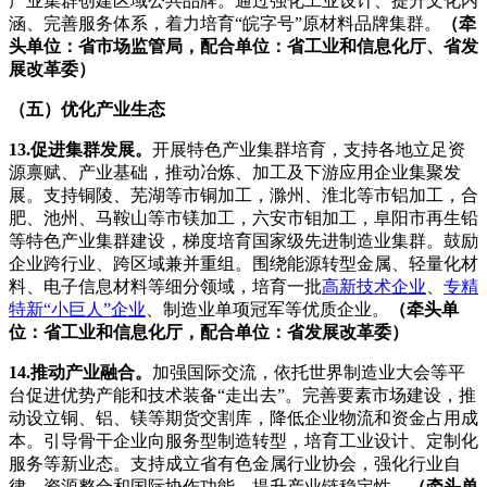
产业集群创建区域公共品牌。通过强化工业设计、提升文化内
涵、完善服务体系，着力培育“皖字号”原材料品牌集群。
（牵
头单位：省市场监管局，配合单位：省工业和信息化厅、省发
展改革委）
（五）优化产业生态
13.促进集群发展。
开展特色产业集群培育，支持各地立足资
源禀赋、产业基础，推动冶炼、加工及下游应用企业集聚发
展。支持铜陵、芜湖等市铜加工，滁州、淮北等市铝加工，合
肥、池州、马鞍山等市镁加工，六安市钼加工，阜阳市再生铅
等特色产业集群建设，梯度培育国家级先进制造业集群。鼓励
企业跨行业、跨区域兼并重组。围绕能源转型金属、轻量化材
料、电子信息材料等细分领域，培育一批
高新技术企业
、
专精
特新“小巨人”企业
、制造业单项冠军等优质企业。
（牵头单
位：省工业和信息化厅，配合单位：省发展改革委）
14.推动产业融合。
加强国际交流，依托世界制造业大会等平
台促进优势产能和技术装备“走出去”。完善要素市场建设，推
动设立铜、铝、镁等期货交割库，降低企业物流和资金占用成
本。引导骨干企业向服务型制造转型，培育工业设计、定制化
服务等新业态。支持成立省有色金属行业协会，强化行业自
律、资源整合和国际协作功能，提升产业链稳定性。
（牵头单