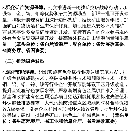
3.强化矿产资源保障。
扎实推进新一轮找矿突破战略行动，加
强铜、金、钨、钼等优势和潜力资源勘查，新增一批可开发储
量。积极开展现有矿山深部边部找矿，延长矿山服务年限，加
强矿山污染防治和生态保护修复。加快推进六安沙坪沟钼矿、
宣城茶亭铜多金属矿等资源开发。支持有条件的企业参与境内
外有色金属资源勘探开发，提高海外权益矿山资源储量和供应
量。
（牵头单位：省自然资源厅，配合单位：省发展改革委、
省商务厅、省国资委）
（二）推动绿色转型
4.深化节能降碳。
组织实施有色金属行业碳达峰实施方案，推
广绿色低碳成熟技术，突破关键共性技术和颠覆性技术，推动
铜、铝、铅、锌、镁等行业企业开展节能降碳工艺升级改造，
提升全流程绿色发展水平。严格新增有色金属项目准入管理，
新建和改扩建有色金属冶炼项目须达到能耗限额标准先进值和
环保超低排放要求，大气污染防治重点区域须同时符合环保绩
效A级要求。引导企业和园区加强环保绩效管理，提升环保绩
效等级，建设一批绿色矿山、绿色工厂和绿色园区。
（牵头单
位：省生态环境厅、省工业和信息化厅、省发展改革委）