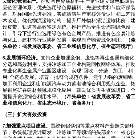
5.深化清洁生产。
推动有色金属材料生产企业建立绿色低碳供
应链管理体系，优先选用绿色原辅料、先进技术和节能环保装
备。对标国际先进标准，实施清洁生产审核评价认证和工艺技
术改造。优化物流运输结构，提升厂外物料清洁运输比例，建
设皮带、轨道等高效输送系统。推行产品全生命周期绿色设
计，引导下游行业选用绿色有色金属产品。推进有色金属冶炼
与化工、建材等行业协同发展，实现副产物资源化利用。
（牵
头单位：省发展改革委、省工业和信息化厅、省生态环境厅）
6.发展循环经济。
支持企业加强废铜、废铝等再生金属精细化
分选和高效利用，支持冶炼加工企业构建回收网络体系。推动
专业化再生金属产业园区建设，实现“回收－分选－加工－利
用”全链条发展。培育一批符合规范条件、竞争力强的废铜铝
加工利用企业和新能源汽车动力蓄电池综合利用规范企业。拓
展铜尾矿在建材领域规模化应用，鼓励优质再生资源进口，全
面提升资源综合利用水平。
（牵头单位：省发展改革委、省工
业和信息化厅、省生态环境厅、省商务厅）
（三）扩大有效投资
7.加强重点项目建设。
围绕铜铝镁钼等重点材料产业链关键环
节，系统梳理设计研发、冶炼加工等领域的头部企业、核心技