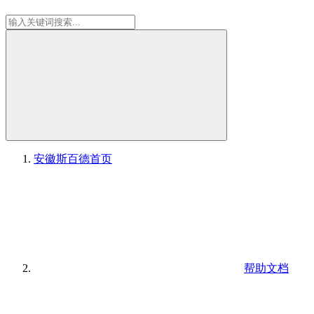
安徽斯百德
首页
帮助文档