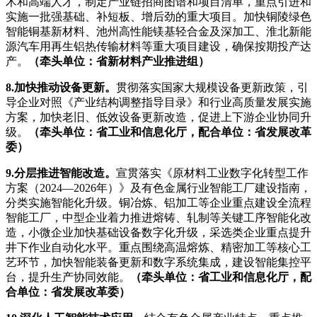
术和高端人才，制定产业链招商图谱和项目清单，重点引进和
实施一批强基础、补短板、增后劲的重大项目。加快铜陵绿色
智能铜基新材料、池州高性能镁基轻合金及深加工、淮北新能
源汽车用再生铝热传输材料等重大项目建设，确保按期投产达
产。
（牵头单位：省新材料产业推进组）
8.加快推动设备更新。
贯彻落实国家大规模设备更新政策，引
导企业对照《产业结构调整指导目录》和行业高质量发展实施
方案，加快老旧、低效设备更新改造，促进上下游企业协同升
级。
（牵头单位：省工业和信息化厅，配合单位：省发展改革
委）
9.分层推进智能改造。
宣贯落实《原材料工业数字化转型工作
方案（2024—2026年）》及有色金属行业智能工厂建设指南，
分类实施智能化升级。铜冶炼、铝加工等企业重点建设全流程
智能工厂，中型企业着力推进熔铸、轧制等关键工序智能化改
造，小微企业加快基础设备数字化升级，采选类企业重点提升
井下作业自动化水平。重点围绕高温熔炼、精密加工等核心工
艺环节，加快智能装备更新和数字系统集成，建设智能集控平
台，提升生产协同效能。
（牵头单位：省工业和信息化厅，配
合单位：省发展改革委）