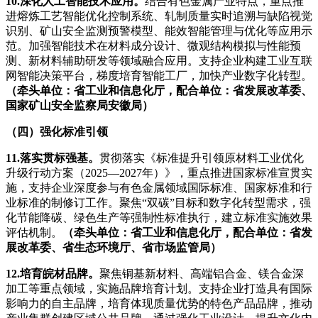
10.深化人工智能技术应用。
结合有色金属产业特点，重点推
进熔炼工艺智能优化控制系统、轧制质量实时追溯与缺陷视觉
识别、矿山安全监测预警模型、能效智能管理与优化等应用示
范。加强智能技术在材料成分设计、微观结构模拟与性能预
测、新材料辅助研发等领域融合应用。支持企业构建工业互联
网智能决策平台，梯度培育智能工厂，加快产业数字化转型。
（牵头单位：省工业和信息化厅，配合单位：省发展改革委、
国家矿山安全监察局安徽局）
（四）强化标准引领
11.落实贯标强基。
贯彻落实《标准提升引领原材料工业优化
升级行动方案（2025—2027年）》，重点推进国家标准宣贯实
施，支持企业深度参与有色金属领域国际标准、国家标准和行
业标准的制修订工作。聚焦“双碳”目标和数字化转型需求，强
化节能降碳、绿色生产等强制性标准执行，建立标准实施效果
评估机制。
（牵头单位：省工业和信息化厅，配合单位：省发
展改革委、省生态环境厅、省市场监管局）
12.培育皖材品牌。
聚焦铜基新材料、高端铝合金、镁合金深
加工等重点领域，实施品牌培育计划。支持企业打造具有国际
影响力的自主品牌，培育体现质量优势的特色产品品牌，推动