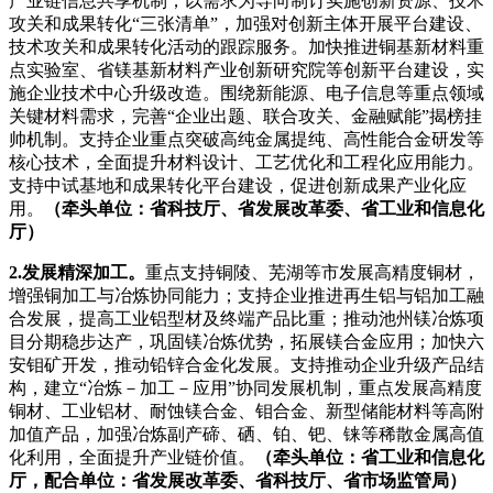
产业链信息共享机制，以需求为导向制订实施创新资源、技术
攻关和成果转化“三张清单”，加强对创新主体开展平台建设、
技术攻关和成果转化活动的跟踪服务。加快推进铜基新材料重
点实验室、省镁基新材料产业创新研究院等创新平台建设，实
施企业技术中心升级改造。围绕新能源、电子信息等重点领域
关键材料需求，完善“企业出题、联合攻关、金融赋能”揭榜挂
帅机制。支持企业重点突破高纯金属提纯、高性能合金研发等
核心技术，全面提升材料设计、工艺优化和工程化应用能力。
支持中试基地和成果转化平台建设，促进创新成果产业化应
用。
（牵头单位：省科技厅、省发展改革委、省工业和信息化
厅）
2.发展精深加工。
重点支持铜陵、芜湖等市发展高精度铜材，
增强铜加工与冶炼协同能力；支持企业推进再生铝与铝加工融
合发展，提高工业铝型材及终端产品比重；推动池州镁冶炼项
目分期稳步达产，巩固镁冶炼优势，拓展镁合金应用；加快六
安钼矿开发，推动铅锌合金化发展。支持推动企业升级产品结
构，建立“冶炼－加工－应用”协同发展机制，重点发展高精度
铜材、工业铝材、耐蚀镁合金、钼合金、新型储能材料等高附
加值产品，加强冶炼副产碲、硒、铂、钯、铼等稀散金属高值
化利用，全面提升产业链价值。
（牵头单位：省工业和信息化
厅，配合单位：省发展改革委、省科技厅、省市场监管局）