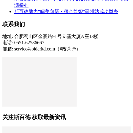
满举办
斯百德助力“皖美向新・移企绘智”亳州站成功举办
联系我们
地址: 合肥蜀山区金寨路91号立基大厦A座13楼
电话: 0551-62586667
邮箱: service#spiderltd.com（#改为@）
关注斯百德 获取最新资讯