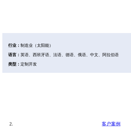
WordPress定制开发的网站，按需求量身定制功能，专业UI设计，打造
格，全站深度优化SEO及速度性能。一站式的解决方案，从前端界面到
位满足客户的业务需求，助力企业轻松出海！
行业：
制造业（太阳能）
语言：
英语、西班牙语、法语、德语、俄语、中文、阿拉伯语
类型：
定制开发
客户案例