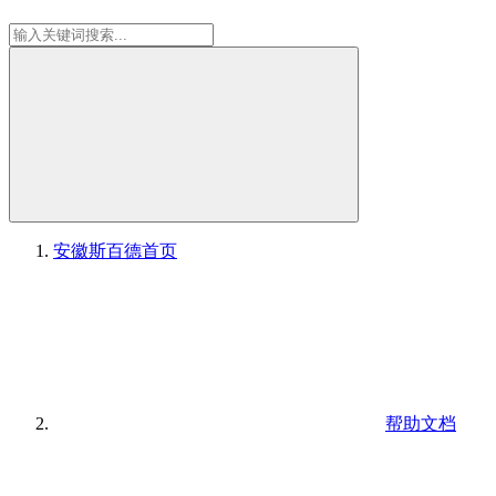
安徽斯百德
首页
帮助文档