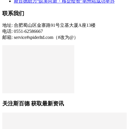
斯百德助力“皖美向新・移企绘智”亳州站成功举办
联系我们
地址: 合肥蜀山区金寨路91号立基大厦A座13楼
电话: 0551-62586667
邮箱: service#spiderltd.com（#改为@）
关注斯百德 获取最新资讯