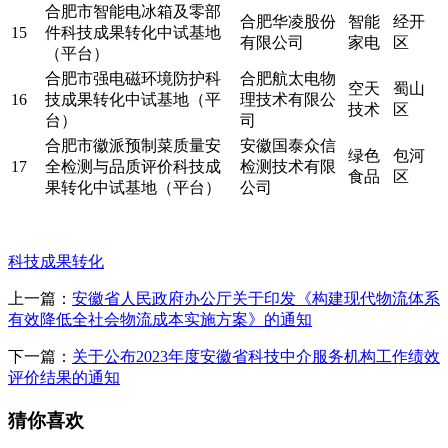
合肥市智能电冰箱及零部
合肥华凌股份
智能
经开
15
件科技成果转化中试基地
有限公司
家电
区
（平台）
合肥市强电磁环境防护科
合肥航太电物
空天
蜀山
16
技成果转化中试基地（平
理技术有限公
技术
区
台）
司
合肥市徽派预制菜质量安
安徽国泰众信
绿色
包河
17
全检测与品质评价科技成
检测技术有限
食品
区
果转化中试基地（平台）
公司
科技成果转化
上一篇：
安徽省人民政府办公厅关于印发《构建现代物流体系
有效降低全社会物流成本实施方案》的通知
下一篇：
关于公布2023年度安徽省科技中介服务机构工作绩效
评价结果的通知
猜你喜欢