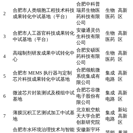
合肥中科普
合肥市人类细胞工程技术科技
瑞昇生物医
生物
高新
2
成果转化中试基地（平台）
药科技有限
医药
区
公司
安徽通灵仿
合肥市人工器官科技成果转化
生物
高新
3
生科技有限
中试基地（平台）
医药
区
公司
合肥安硕医
高端制剂研发成果中试转化中
生物
高新
4
药科技有限
心
医药
区
公司
合肥领航微
合肥市 MEMS 执行器与定制
集成
高新
5
系统集成有
芯片科技成果转化中试基地
电路
区
限公司
合肥芯谷微
微波芯片封装测试及模组中试
集成
高新
6
电子股份有
基地
电路
区
限公司
北京航空航
新站
薄膜沉积工艺测试加工中试基
集成
7
天大学合肥
高新
地
电路
创新研究院
区
合肥市水环境治理技术与智能
安徽新宇环
节能
巢湖