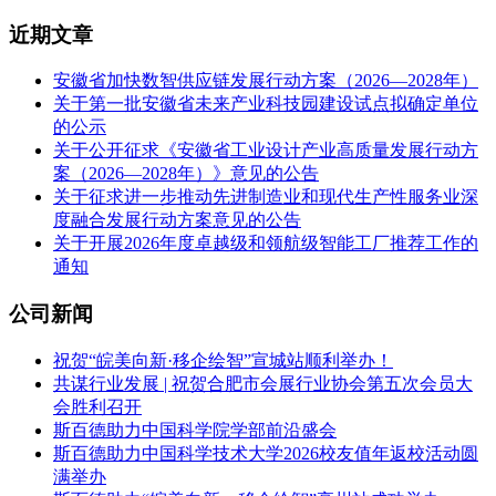
近期文章
安徽省加快数智供应链发展行动方案（2026—2028年）
关于第一批安徽省未来产业科技园建设试点拟确定单位
的公示
关于公开征求《安徽省工业设计产业高质量发展行动方
案（2026—2028年）》意见的公告
关于征求进一步推动先进制造业和现代生产性服务业深
度融合发展行动方案意见的公告
关于开展2026年度卓越级和领航级智能工厂推荐工作的
通知
公司新闻
祝贺“皖美向新·移企绘智”宣城站顺利举办！
共谋行业发展 | 祝贺合肥市会展行业协会第五次会员大
会胜利召开
斯百德助力中国科学院学部前沿盛会
斯百德助力中国科学技术大学2026校友值年返校活动圆
满举办