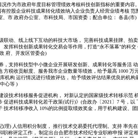
成情况作为市政府年度目标管理绩效考核科技创新指标的重要内容。
国有控股企业科技成果转化绩效纳入企业负责人经营业绩考核 范
室、市 政府办公室、市科技局、市国资委；配合单位： 各县(市) 
三级联动、线上线下互动的科技大市场， 完善科技成果挂牌、拍卖
发挥科技创新成果转化交易会等作用，打造“永不落幕”的科交 
政 府、开发区管委会)
 务券，支持科技型中小微企业开展研发创新、成果转化等服务活
方税收贡献度、服务我市企业数量等绩效，给予最高 1000 万元
库机构 运行情况进行绩效评估， 给予绩效评估结果优良的机构最高
心等 )
业建设技术转移服务促进机构， 对新认定的国家级技术转移示范 机
进科技成果转化若干政策(试行)》(合政办〔2021〕7 号，以
技术转移净收入 10%的比例提取绩效奖金，用于机构建设、团队
术经纪(理) 人信用积分制度， 推行技术交易委托代理制。支持 
训和职称评定工作， 制定出台合肥市技术经纪专业职称申报 评定