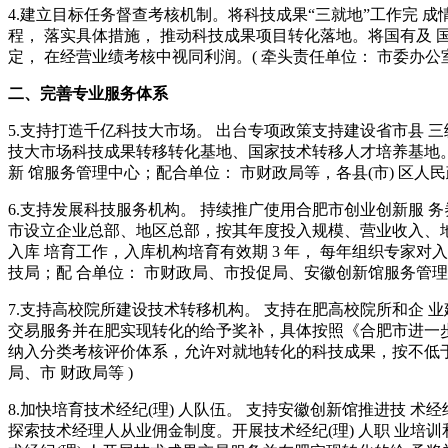
4.建立目标任务督查考核机制。将科技成果“三就地”工作完 
程， 落实具体措施， 推动科技成果项目转化落地。将国有及 
定， 在经营业绩考核中视同利润。( 牵头责任单位： 市委办公
二、完善专业服务体系
5.支持打造千亿科技大市场。 出台专项政策支持建设省市县 
技大市场科技成果转移转化基地、国家技术转移人才培养基地。 
新 馆服务管理中心；配合单位： 市财政局等，各县(市) 区人民
6.支持发展科技服务机构。 持续推广使用合肥市创业创新服
市设立企业总部、地区总部，按其年度投入规模、营业收入、地 
入库 培育工作，入库机构培育有效期 3 年， 每年组织专家对入
技局；配 合单位： 市财政局、市投促局、安徽创新馆服务管理中
7.支持高校院所建设技术转移机构。 支持在肥高校院所和企 
交易服务并在肥实现转化的给予奖补，具体按照《合肥市进一步 促
纳入分类考核评价体系，允许对就地转化的科技成果，按不低于 
局、市 财政局等 )
8.加快培育技术经纪(理) 人队伍。 支持安徽创新馆推进技 
探索技术经理人从业佣金制度。开展技术经纪(理) 人职 业培