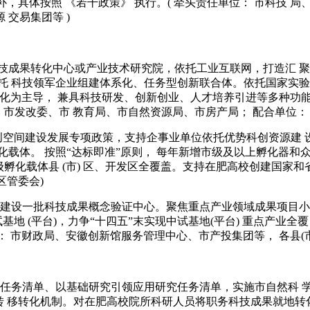
补，具体按照 《若干政策》 执行。( 牵头责任单位： 市科技 
交易集团等 )
 科技成果转化中心或产业技术研究院，依托工业互联网，打造汇
托 科技领军企业组建体系化、任务型创新联合体。依托国家实验
转化为主导， 兼具科技研发、创新创业、人才培养引进等多种功
市发改委、市 教育局、市自然资源局、市房产局； 配合单位： 
 创空间建设发展专项政策，支持企事业单位依托优势科创资源建 
体。 按照“达标即准”原则， 每年新增市级及以上孵化器和众创空间
级孵化载体县 (市) 区、开发区全覆盖。支持在肥高校创建国家和省
区管委会)
 建设一批科技成果概念验证中心。聚焦重点产业领域成果项目小 试
基地 (平台)，力争“十四五”末实现中试基地(平台) 重点产业
： 市财政局、安徽创新馆服务管理中心、市产投集团等， 各县(市
 究任务清单、以基础研究引领应用研究任务清单，实施市自然科 
转 移转化机制。对在肥高校院所科研人员将职务科技成果就地转