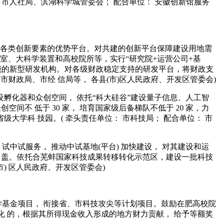
局、市人社局、滨湖科学城管委会； 配合单位： 安徽创新馆服务
 聚各类创新要素的优势平台。对共建的创新平台保障建设用地需
室、大科学装置和高校院所等，实行“研究院+运营公司+基
能的新型研发机构。对各级财政稳定支持的研发平台，将财政支
市财政局、市经 信局等， 各县(市)区人民政府、开发区管委会)
设孵化器和众创空间， 依托“科大硅谷”建设量子信息、人工智
不 低于 30 家， 培育国家级后备梯队不低于 20 家，力
级大学科 技园。( 牵头责任单位： 市科技局； 配合单位： 市
中试服务， 推动中试基地(平台) 加快建设， 对其建设和运
全覆 盖。依托合芜蚌国家科技成果转移转化示范区，建设一批科技
) 区人民政府、开发区管委会)
学基金项目， 衔接省、市科技攻尖等计划项目。鼓励在肥高校院
化 的，根据其所得现金收入形成的地方财力贡献， 给予等额奖