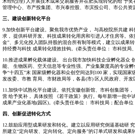
术经纪(理) 人开展技术成果交易服务并在肥实现转化的给 予奖
管理中心、市产投集团、市兴泰控股、市滨投公司、市公共资源 
三、建设创新转化平台
9.加快创新平台建设。聚焦我市优势产业， 与高校院所共建
求， 提供科研开发、科技成果转化用房和引进人才住房等。依
金”、多元化投入团队持股的混合所有制等模式，建立以成果
持经费与科技 成果转化绩效挂钩。(牵头责任单位： 市科技局、
10.推进成果孵化载体建设。 出台我市加快科技企业孵化器众
能、 生物医药、空天信息等专业性强、产业集聚度高的专业孵化载
争“十四五”末 国家级孵化器和众创空间达到100 家，实现国家
发改委、市教 育局、市财政局等，各县(市) 区人民政府、开发
11.加快中试熟化平台建设。依托安徽创新馆、市科创集团等，
营 给予奖补， 具体按照 《若干政策》执行。每年新增一批中试
成果产业化基地(园区)。(牵头责任单位： 市科技局；配合单位
四、创新促进转化方式
12.鼓励应用型成果研发和转化。建立以应用研究倒逼基础研
所建立“定向研发、定向转化、定向服务”的订单式研发和成果