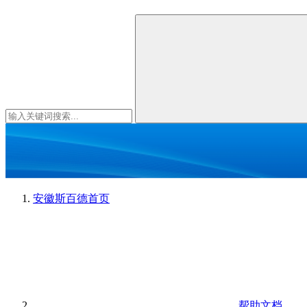
安徽斯百德
首页
帮助文档