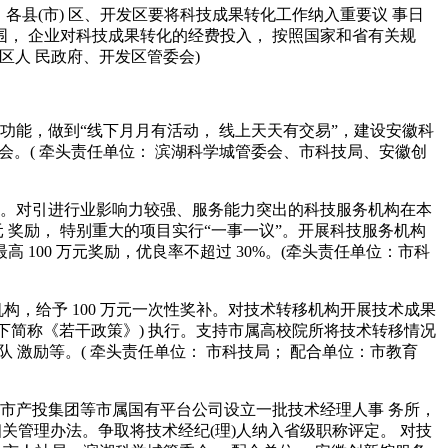
各县(市) 区、开发区要将科技成果转化工作纳入重要议 事日
围， 企业对科技成果转化的经费投入， 按照国家和省有关规
区人 民政府、开发区管委会)
功能，做到“线下月月有活动， 线上天天有交易”，建设安徽科
会。( 牵头责任单位： 滨湖科学城管委会、市科技局、安徽创
 动。对引进行业影响力较强、服务能力突出的科技服务机构在本
 奖励， 特别重大的项目实行“一事一议”。开展科技服务机构
 100 万元奖励，优良率不超过 30%。(牵头责任单位：市科
构，给予 100 万元一次性奖补。对技术转移机构开展技术成果
 下简称《若干政策》) 执行。支持市属高校院所将技术转移情况
 激励等。( 牵头责任单位： 市科技局； 配合单位：市教育
率先在市产投集团等市属国有平台公司设立一批技术经理人事 务所，
相关管理办法。争取将技术经纪(理)人纳入省级职称评定。 对技