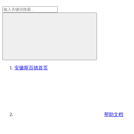
安徽斯百德
首页
帮助文档