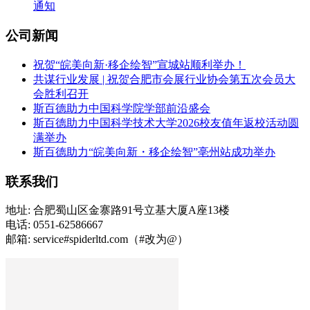
通知
公司新闻
祝贺“皖美向新·移企绘智”宣城站顺利举办！
共谋行业发展 | 祝贺合肥市会展行业协会第五次会员大
会胜利召开
斯百德助力中国科学院学部前沿盛会
斯百德助力中国科学技术大学2026校友值年返校活动圆
满举办
斯百德助力“皖美向新・移企绘智”亳州站成功举办
联系我们
地址: 合肥蜀山区金寨路91号立基大厦A座13楼
电话: 0551-62586667
邮箱: service#spiderltd.com（#改为@）