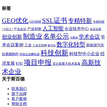
标签
SSL证书
GEO优化
专精特新
GEO营销
专精特新
人工智能
企业技术中心
产业创新
产业会议
“小巨人”
会议会展
制造业
名单公示
学术会议
创业创新
学
大数据
数字化转型
术会议案例
工业
新能源汽车
工业互联网
数字化
科技创新
科技型中小企业
经
短视频制作
科技企业孵化器
项目申报
高新技
济发展
钉钉
首台套重大技术装备
术企业
关于斯百德
联系我们
旗下品牌
客户案例
帮助文档