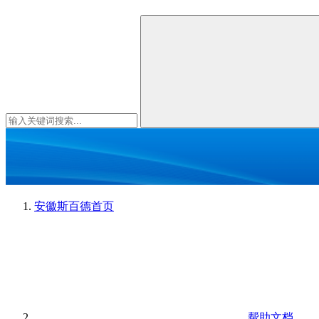
安徽斯百德
首页
帮助文档