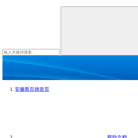
安徽斯百德
首页
帮助文档