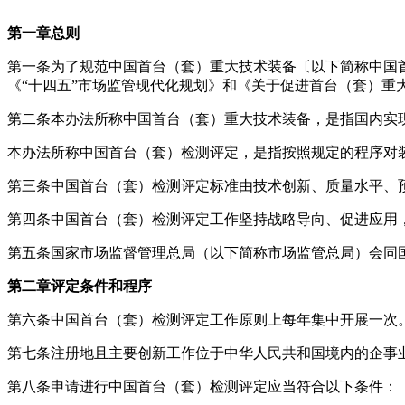
第一章总则
第一条为了规范中国首台（套）重大技术装备〔以下简称中国
《“十四五”市场监管现代化规划》和《关于促进首台（套）重
第二条本办法所称中国首台（套）重大技术装备，是指国内实
本办法所称中国首台（套）检测评定，是指按照规定的程序对
第三条中国首台（套）检测评定标准由技术创新、质量水平、
第四条中国首台（套）检测评定工作坚持战略导向、促进应用
第五条国家市场监督管理总局（以下简称市场监管总局）会同
第二章评定条件和程序
第六条中国首台（套）检测评定工作原则上每年集中开展一次
第七条注册地且主要创新工作位于中华人民共和国境内的企事
第八条申请进行中国首台（套）检测评定应当符合以下条件：