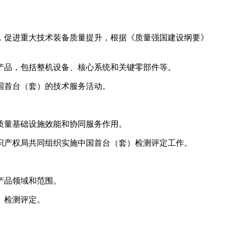
，促进重大技术装备质量提升，根据《质量强国建设纲要》
产品，包括整机设备、核心系统和关键零部件等。
国首台（套）的技术服务活动。
质量基础设施效能和协同服务作用。
识产权局共同组织实施中国首台（套）检测评定工作。
产品领域和范围。
）检测评定。