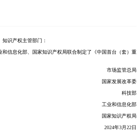
、知识产权主管部门：
业和信息化部、国家知识产权局联合制定了《中国首台（套）重
市场监管总局
国家发展改革委
科技部
工业和信息化部
国家知识产权局
2024年3月22日