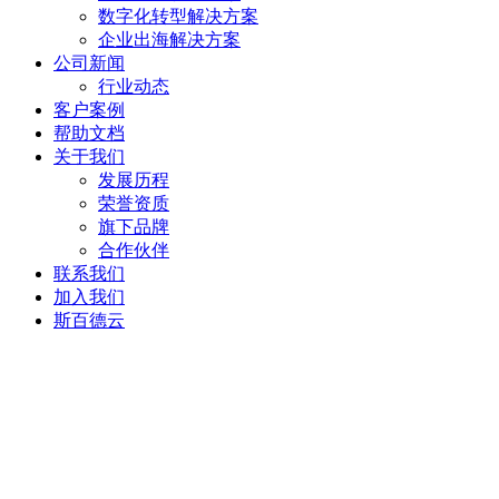
数字化转型解决方案
企业出海解决方案
公司新闻
行业动态
客户案例
帮助文档
关于我们
发展历程
荣誉资质
旗下品牌
合作伙伴
联系我们
加入我们
斯百德云