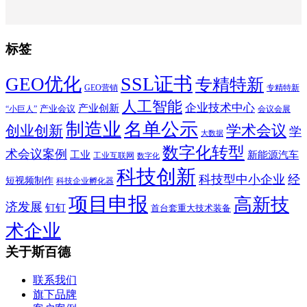
标签
SSL证书
GEO优化
专精特新
GEO营销
专精特新
人工智能
企业技术中心
产业创新
产业会议
“小巨人”
会议会展
制造业
名单公示
学术会议
创业创新
学
大数据
数字化转型
术会议案例
工业
新能源汽车
工业互联网
数字化
科技创新
科技型中小企业
经
短视频制作
科技企业孵化器
项目申报
高新技
济发展
钉钉
首台套重大技术装备
术企业
关于斯百德
联系我们
旗下品牌