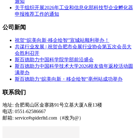
通知
关于组织开展2026年工业和信息化部科技型企业孵化器
申报推荐工作的通知
公司新闻
祝贺“皖美向新·移企绘智”宣城站顺利举办！
共谋行业发展 | 祝贺合肥市会展行业协会第五次会员大
会胜利召开
斯百德助力中国科学院学部前沿盛会
斯百德助力中国科学技术大学2026校友值年返校活动圆
满举办
斯百德助力“皖美向新・移企绘智”亳州站成功举办
联系我们
地址: 合肥蜀山区金寨路91号立基大厦A座13楼
电话: 0551-62586667
邮箱: service#spiderltd.com（#改为@）