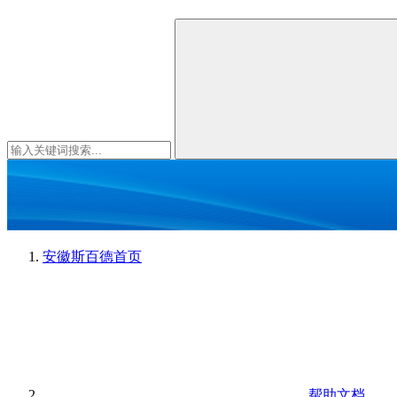
安徽斯百德
首页
帮助文档