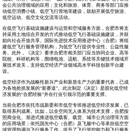
会公共治理领域的应用；文化和旅游、体育、商务等部门应推
动低空消费小镇、低空飞行营地等建设，鼓励开展低空旅游、
低空运动、低空文化交流等活动。
在低空飞行基础设施建设与运营和空域服务方面，合肥市将支
持采用土地综合开发的方式推动低空飞行基础设施建设，并鼓
励向社会开放共享。国际先进技术应用推进中心（合肥）将组
建低空飞行服务管理机构，为低空飞行提供专业性、公益性服
务。此外，《决定》要求合肥市相关部门应当协同企业、高等
院校、科研机构等，围绕电池、适航、系统等关键技术领域开
展技术攻关，支持低空经济产业领域高水平科技创新平台建
设。
低空经济作为战略性新兴产业和新质生产力的重要代表，已成
为各地抢抓发展的“新赛道”。此次制定《决定》是固化低空经
济发展的“合肥经验”并在行业引领示范的重要支撑。
当前合肥市依托市战新委和市低空专班推进低空经济发展，已
取得系列成果。比如，以全空间无人体系为技术支撑，合肥按
照商业化、渐进式推进低空载客、载货、城市公共治理等方面
的应用场景；依托国先中心（合肥）及飞服中心等承担低空空
域管理协调与飞行服务工作，提升了飞行管控能力和飞行服务