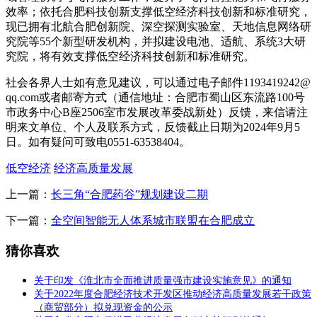
效率；依托合肥科技创新支撑低空经济科技创新和标准研究，
现已拥有北航合肥创新院、深空探测实验室、天地信息网络研
究院等55个新型研发机构，并拟建设电池、适航、系统3大研
究院，将有效支撑低空经济科技创新和标准研究。
社会各界人士如有意见建议，可以通过电子邮件1193419242@
qq.com或者邮寄方式（通信地址：合肥市蜀山区东流路100号
市政务中心B座2506室市发展改革委战新处）反馈，来信请注
明来文单位、个人及联系方式，反馈截止日期为2024年9月5
日。如有疑问可致电0551-63538404。
低空经济
经济高质量发展
上一篇：
长三角“合肥药谷”规划建设二期
下一篇：
全空间智能无人体系城市联盟在合肥成立
猜你喜欢
关于印发《淮北市全面推进质量强市建设实施意见》的通知
关于2022年度合肥经济技术开发区推动经济高质量发展若干政策
（商贸部分）拟兑现资金的公示