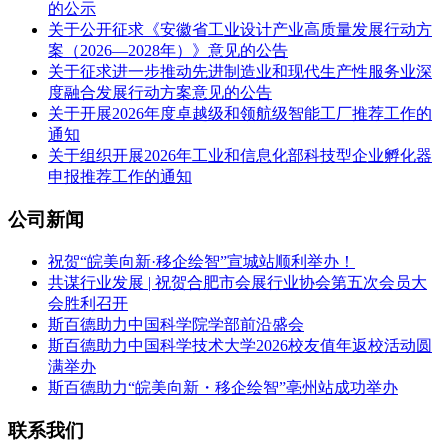
的公示
关于公开征求《安徽省工业设计产业高质量发展行动方
案（2026—2028年）》意见的公告
关于征求进一步推动先进制造业和现代生产性服务业深
度融合发展行动方案意见的公告
关于开展2026年度卓越级和领航级智能工厂推荐工作的
通知
关于组织开展2026年工业和信息化部科技型企业孵化器
申报推荐工作的通知
公司新闻
祝贺“皖美向新·移企绘智”宣城站顺利举办！
共谋行业发展 | 祝贺合肥市会展行业协会第五次会员大
会胜利召开
斯百德助力中国科学院学部前沿盛会
斯百德助力中国科学技术大学2026校友值年返校活动圆
满举办
斯百德助力“皖美向新・移企绘智”亳州站成功举办
联系我们