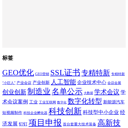
标签
SSL证书
GEO优化
专精特新
GEO营销
专精特新
人工智能
企业技术中心
产业创新
产业会议
“小巨人”
会议会展
制造业
名单公示
学术会议
创业创新
学
大数据
数字化转型
术会议案例
工业
新能源汽车
工业互联网
数字化
科技创新
科技型中小企业
经
短视频制作
科技企业孵化器
项目申报
高新技
济发展
钉钉
首台套重大技术装备